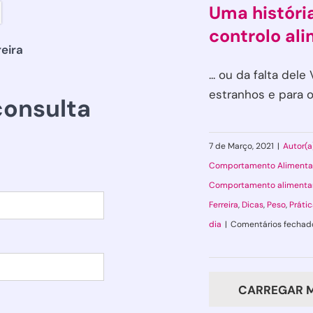
Uma históri
controlo al
reira
... ou da falta de
estranhos e para os 
onsulta
7 de Março, 2021
|
Autor(a
Comportamento Alimenta
Comportamento alimenta
Ferreira
,
Dicas
,
Peso
,
Práti
dia
|
Comentários fechad
CARREGAR M