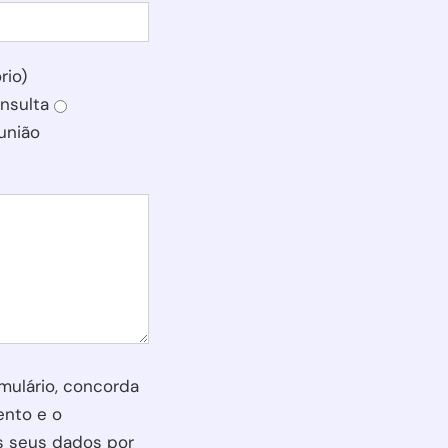
rio)
nsulta
união
ield empty.
mulário, concorda
nto e o
s seus dados por