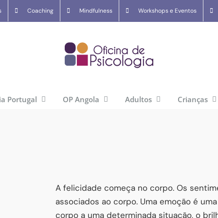
s
Coaching
Mindfulness
Workshops e Eventos
ia Portugal
OP Angola
Adultos
Crianças
A felicidade começa no corpo. Os sentim
associados ao corpo. Uma emoção é uma
corpo a uma determinada situação, o brilh