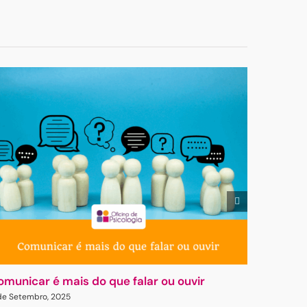
não
publicado)
omunicar é mais do que falar ou ouvir
Gasligh
 de Setembro, 2025
23 de Abril