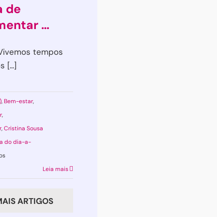
a de
imentar …
le Vivemos tempos
[...]
)
,
Bem-estar
,
r
,
r
,
Cristina Sousa
ca do dia-a-
em
os
Uma
Leia mais
história
de
AIS ARTIGOS
controlo