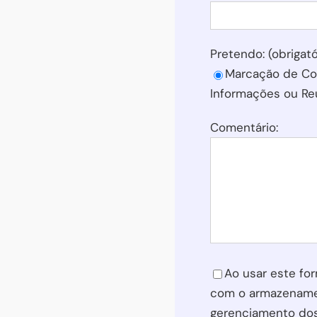
Pretendo: (obrigató
Marcação de Co
Informações ou Re
Comentário:
Please leave this f
Ao usar este for
com o armazename
gerenciamento do