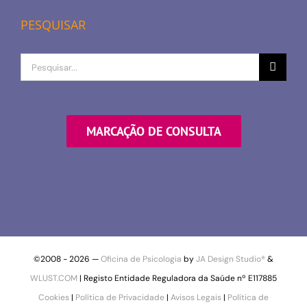
PESQUISAR
Procurar
por
MARCAÇÃO DE CONSULTA
©2008 -
2026 —
Oficina de Psicologia
by
JA Design Studio®
&
WLUST.COM
| Registo Entidade Reguladora da Saúde nº E117885
Cookies
|
Política de Privacidade
|
Avisos Legais
|
Política de