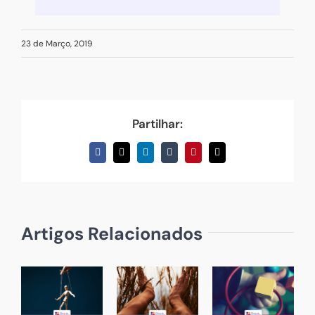
23 de Março, 2019
Partilhar:
Facebook
X
LinkedIn
Tumblr
Pinterest
Email
(necessário
mas
não
publicado)
Artigos Relacionados