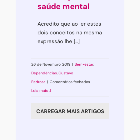
saúde mental
Acredito que ao ler estes
dois conceitos na mesma
expressão lhe [...]
26 de Novembro, 2019
|
Bem-estar
,
Dependências
,
Gustavo
em
Pedrosa
|
Comentários fechados
Tecnologia
Leia mais
e
saúde
CARREGAR MAIS ARTIGOS
mental