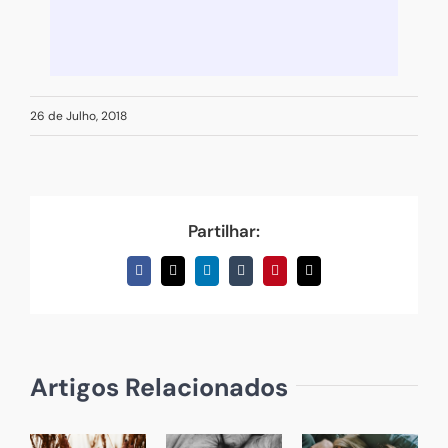
26 de Julho, 2018
Partilhar:
Facebook
X
LinkedIn
Tumblr
Pinterest
Email
(necessário
mas
não
publicado)
Artigos Relacionados