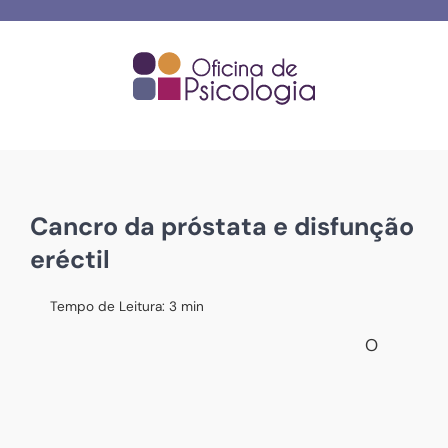
Skip
to
content
Cancro da próstata e disfunção
eréctil
Tempo de Leitura:
3
min
O