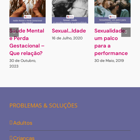
Saúde Mental
Sexual…Idade
Sexualidade:
À
e Perda
um palco
s
16 de Julho, 2020
Gestacional –
para a
2
2
Que relação?
performance
30 de Outubro,
30 de Maio, 2019
2023
PROBLEMAS & SOLUÇÕES
Adultos
Crianças