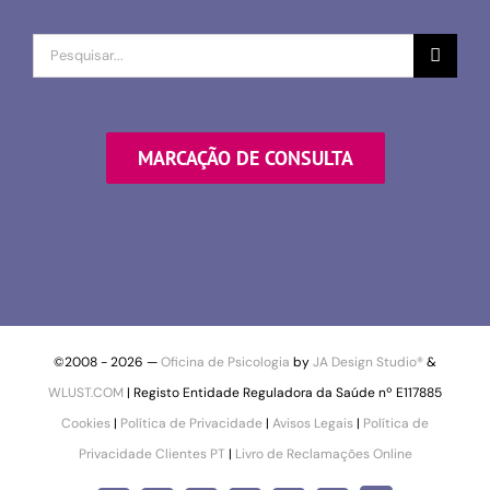
Procurar
por
MARCAÇÃO DE CONSULTA
©2008 -
2026 —
Oficina de Psicologia
by
JA Design Studio®
&
WLUST.COM
| Registo Entidade Reguladora da Saúde nº E117885
Cookies
|
Política de Privacidade
|
Avisos Legais
|
Política de
Privacidade Clientes PT
|
Livro de Reclamações Online