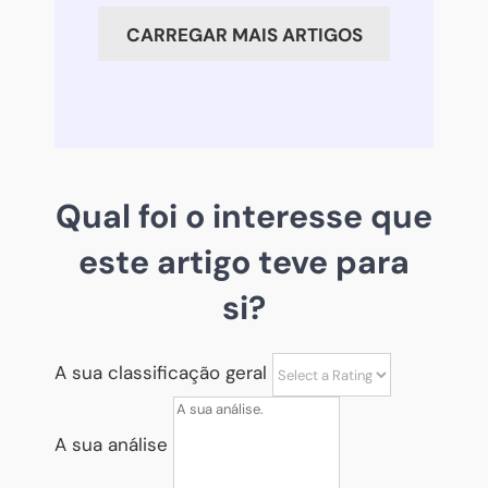
que
CARREGAR MAIS ARTIGOS
eu
digo,
não
faças
o
Qual foi o interesse que
que
eu
este artigo teve para
faço
si?
A sua classificação geral
A sua análise