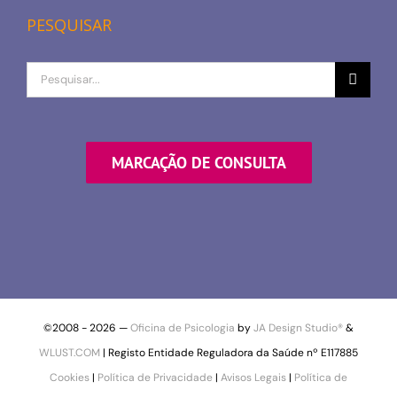
PESQUISAR
Procurar
por
MARCAÇÃO DE CONSULTA
©2008 -
2026 —
Oficina de Psicologia
by
JA Design Studio®
&
WLUST.COM
| Registo Entidade Reguladora da Saúde nº E117885
Cookies
|
Política de Privacidade
|
Avisos Legais
|
Política de