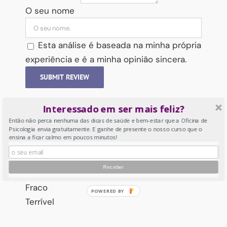
O seu nome
Esta análise é baseada na minha própria
experiência e é a minha opinião sincera.
SUBMIT REVIEW
Interessado em ser mais feliz?
0
Então não perca nenhuma das dicas de saúde e bem-estar que a Oficina de
Psicologia envia gratuitamente. E ganhe de presente o nosso curso que o
0 em 5 estrelas (total de 0 avaliações)
ensina a ficar calmo em poucos minutos!
Excelente
Muito bom
Médio
Fraco
Terrível