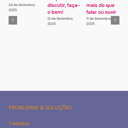
discutir, faça-
mais do que
L
24 de Setembro,
2025
o bem!
falar ou ouvir
A
13 de Setembro,
11 de Setembro,
2
2025
2025
PROBLEMAS & SOLUÇÕES
Adultos