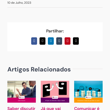
10 de Julho, 2023
Partilhar:
Facebook
X
LinkedIn
Tumblr
Pinterest
Email
(necessário
mas
não
publicado)
Artigos Relacionados
Saber discutir
Já que vai
Comunicar é
G