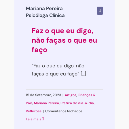
Mariana Pereira
Psicóloga Clínica
Faz o que eu digo,
não faças o que eu
faço
“Faz o que eu digo, não
faças o que eu faço” [...]
15 de Setembro, 2023
|
Artigos
,
Crianças &
Pais
,
Mariana Pereira
,
Prática do dia-a-dia
,
em
Reflexões
|
Comentários fechados
Faz
Leia mais
o