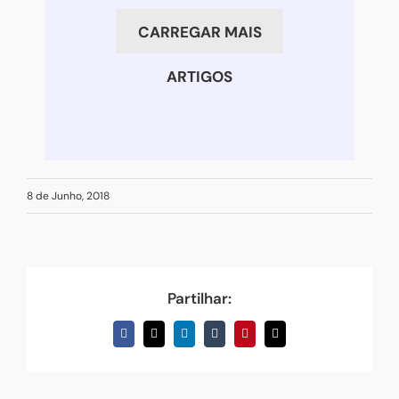
em
CARREGAR MAIS
crescimento?
ARTIGOS
8 de Junho, 2018
Partilhar:
Facebook
X
LinkedIn
Tumblr
Pinterest
Email
(necessário
mas
não
publicado)