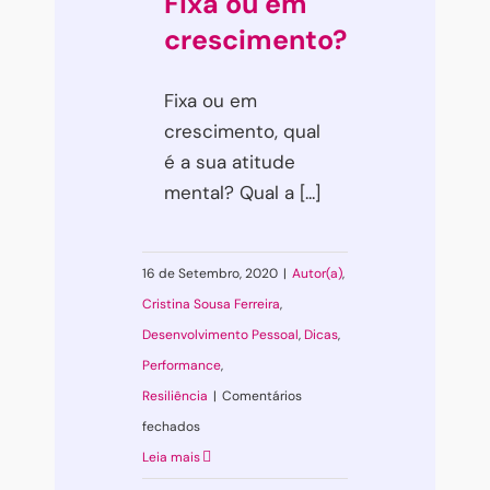
Fixa ou em
crescimento?
Fixa ou em
crescimento, qual
é a sua atitude
mental? Qual a [...]
16 de Setembro, 2020
|
Autor(a)
,
Cristina Sousa Ferreira
,
Desenvolvimento Pessoal
,
Dicas
,
Performance
,
Resiliência
|
Comentários
em
fechados
Fixa
Leia mais
ou