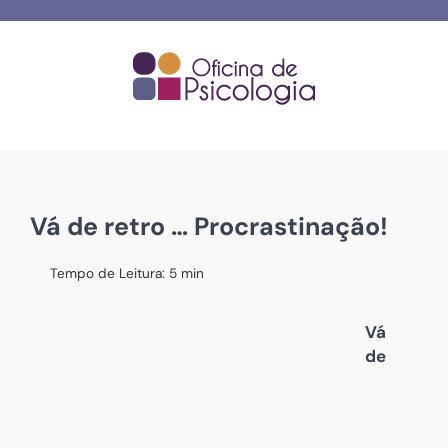
Skip
to
content
Vá de retro … Procrastinação!
Tempo de Leitura:
5
min
Vá
de