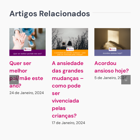
Artigos Relacionados
Quer ser
A ansiedade
Acordou
C
melhor
das grandes
ansioso hoje?
V
pai/mãe este
mudanças –
5 de Janeiro, 2024
ano?
como pode
t
ser
(
24 de Janeiro, 2024
vivenciada
i
pelas
s
crianças?
17 de Janeiro, 2024
2
2