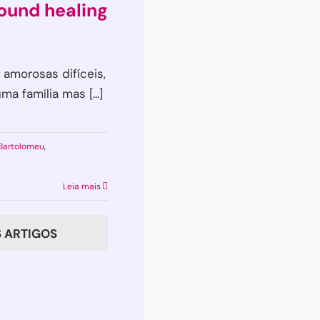
da
ound healing
vida
que
merece
 amorosas difíceis,
viver
a família mas [...]
 Bartolomeu
,
eio
Leia mais
onal?
 ARTIGOS
o