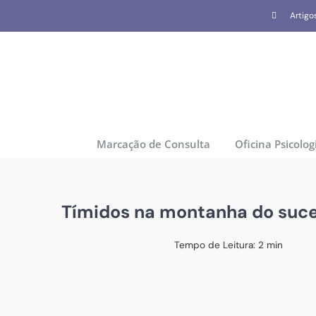
Skip
Artigo
to
content
Marcação de Consulta
Oficina Psicolog
Tímidos na montanha do suc
Tempo de Leitura:
2
min