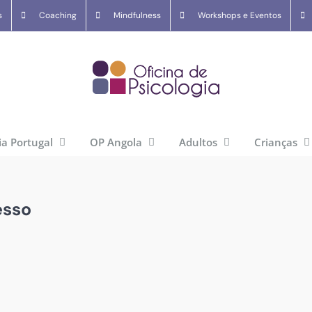
s
Coaching
Mindfulness
Workshops e Eventos
ia Portugal
OP Angola
Adultos
Crianças
esso