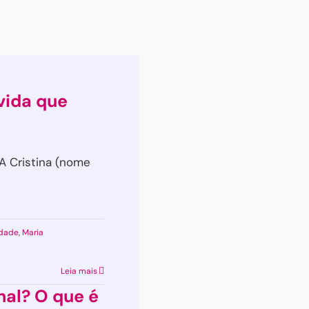
vida que
A Cristina (nome
idade
,
Maria
em
Aproxime-
Leia mais
se
al? O que é