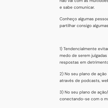
não vai com as multidões
e sabe comunicar.
Conheço algumas pessoa
partilhar consigo alguma
1) Tendencialmente evi
medo de serem julgadas
respostas em detrimento
2) No seu plano de ação
através de podcasts, web
3) No seu plano de ação
conectando-se com o 