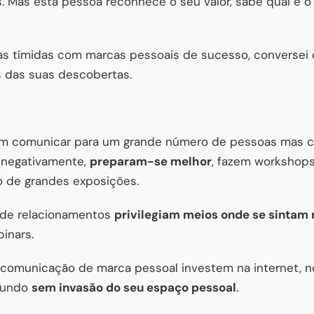
. Mas esta pessoa reconhece o seu valor, sabe qual é o
s tímidas com marcas pessoais de sucesso, conversei 
s das suas descobertas.
tam comunicar para um grande número de pessoas mas
 negativamente,
preparam-se melhor
, fazem workshop
 de grandes exposições.
 de relacionamentos
privilegiam meios onde se sintam 
inars.
/comunicação de marca pessoal investem na internet, no
mundo
sem invasão do seu espaço pessoal
.