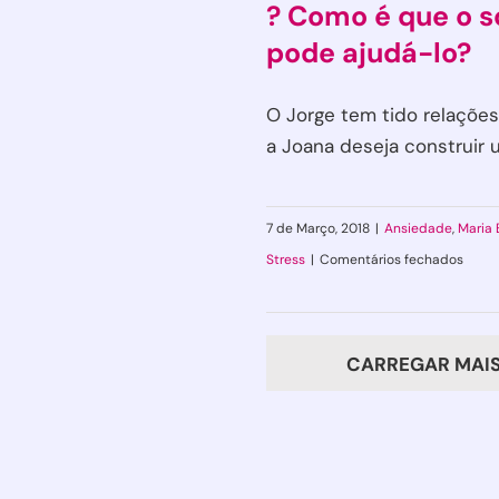
? Como é que o s
pode ajudá-lo?
O Jorge tem tido relações
a Joana deseja construir um
7 de Março, 2018
|
Ansiedade
,
Maria
em
Stress
|
Comentários fechados
Bloqu
emoci
O
CARREGAR MAIS
que
é
?
Com