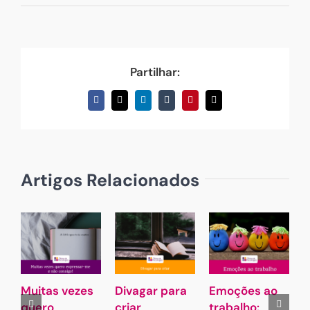
Partilhar:
Facebook
X
LinkedIn
Tumblr
Pinterest
Email
(necessário
mas
não
publicado)
Artigos Relacionados
Muitas vezes
Divagar para
Emoções ao
quero
criar
trabalho:
J