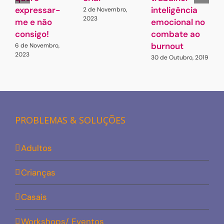
expressar-
inteligência
N
2 de Novembro,
2023
me e não
emocional no
2
consigo!
combate ao
burnout
6 de Novembro,
2023
30 de Outubro, 2019
PROBLEMAS & SOLUÇÕES
Adultos
Crianças
Casais
Workshops/ Eventos