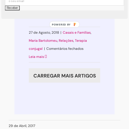
de "calçar os sapatos da
outra pessoa", [...]
27 de Agosto, 2018
|
Casais e Famílias
,
Maria Bartolomeu
,
Relações
,
Terapia
em
conjugal
|
Comentários fechados
Empatia
Leia mais
em
excesso
CARREGAR MAIS ARTIGOS
“intoxica”
29 de Abril, 2017