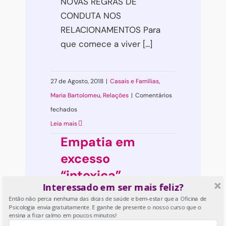
NOVAS REGRAS DE
CONDUTA NOS
RELACIONAMENTOS Para
que comece a viver [...]
27 de Agosto, 2018
|
Casais e Famílias
,
Maria Bartolomeu
,
Relações
|
Comentários
em
fechados
Nova
Leia mais
Era
Empatia em
Relacional
excesso
“intoxica”
Interessado em ser mais feliz?
Então não perca nenhuma das dicas de saúde e bem-estar que a Oficina de
Empatia em excesso
Psicologia envia gratuitamente. E ganhe de presente o nosso curso que o
ensina a ficar calmo em poucos minutos!
“intoxica” Empatia, a arte