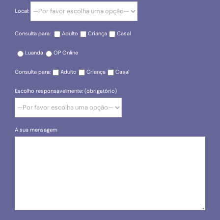
Local:
Consulta para:
Adulto
Criança
Casal
Luanda
OP Online
Consulta para:
Adulto
Criança
Casal
Escolho responsavelmente: (obrigatório)
A sua mensagem
Please leave this field empty.