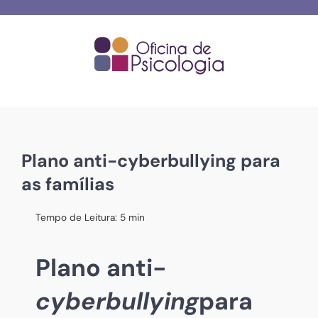
Skip
to
content
Plano anti-cyberbullying para
as famílias
Tempo de Leitura:
5
min
Plano anti-
cyberbullying
para