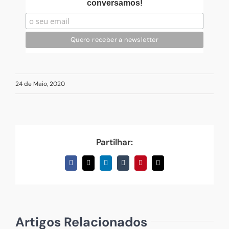
conversamos!
24 de Maio, 2020
Partilhar:
Facebook
X
LinkedIn
Tumblr
Pinterest
Email
(necessário
mas
não
publicado)
Artigos Relacionados