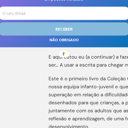
devolvem a crianças, adolescentes
e a sua vontade de sonhar… É fant
Partilho consigo apenas alguns dos
RECEBER
NÃO OBRIGADO
E aqui estou eu (a continuar) a fa
ser… A usar a escrita para chegar m
Este é o primeiro livro da Coleção
nossa equipa infanto-juvenil e que
superação em relação a dificuldad
desenhados para que crianças, a pa
juntamente com os adultos que 
reflexão e aprendizagem, de uma 
desenvolvimento.