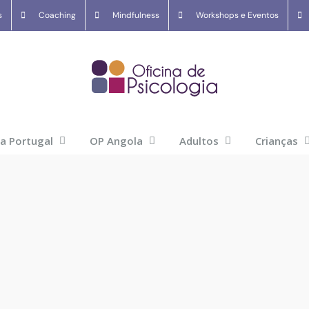
s
Coaching
Mindfulness
Workshops e Eventos
ia Portugal
OP Angola
Adultos
Crianças