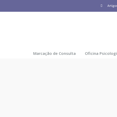
Skip
Artigo
to
content
Marcação de Consulta
Oficina Psicolog