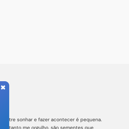
ia entre sonhar e fazer acontecer é pequena.
uais tanto me orgulho, são sementes que