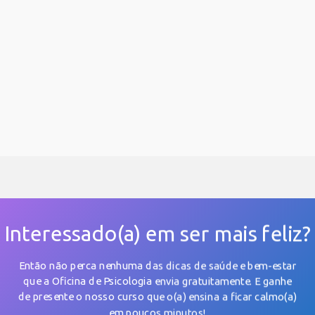
Interessado(a) em ser mais feliz?
Projectos
Então não perca nenhuma das dicas de saúde e bem-estar
que a Oficina de Psicologia envia gratuitamente. E
ganhe
Na Oficina de Psicologia a distânc
de presente o nosso curso
que o(a) ensina a ficar calmo(a)
E saber que estes projetos, dos q
em poucos minutos!