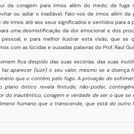
aqui da coragem para irmos além do medo, da fuga m
vitar ou adiar o inadiável. Falo-vos de irmos além da 
 de irmos até aos seus significados e sentidos para a p
para uma desmistificação da dor emocional e dos pro
pessoal, e para melhor ilustrar esta visão, que se
mos com as lúcidas e ousadas palavras do Prof. Raul Gu
homem fica despido das suas escórias, das suas inutili
faz aparecer (luzir) o seu valor, mesmo se a doença fo
nério que o contém, pelo fogo. A provação do sofrimen
plano ôntico revela finitude, não-poder, contingênc
 do inautêntico, coragem e verdade de ser o que se é.
ómeno humano que o transcende, que está do outro 