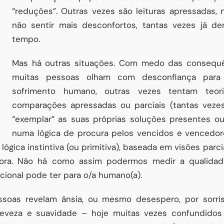
“reduções”. Outras vezes são leituras apressadas,
não sentir mais desconfortos, tantas vezes já d
tempo.
Mas há outras situações. Com medo das consequê
muitas pessoas olham com desconfiança para
sofrimento humano, outras vezes tentam teo
comparações apressadas ou parciais (tantas veze
“exemplar” as suas próprias soluções presentes o
numa lógica de procura pelos vencidos e vencedor
ógica instintiva (ou primitiva), baseada em visões parci
fora. Não há como assim podermos medir a qualidad
ional pode ter para o/a humano(a).
ssoas revelam ânsia, ou mesmo desespero, por sorr
eveza e suavidade – hoje muitas vezes confundidos c