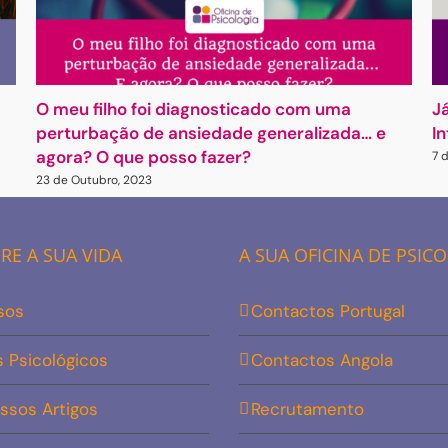
O meu filho foi diagnosticado com uma
J
perturbação de ansiedade generalizada… e
I
agora? O que posso fazer?
7 
23 de Outubro, 2023
E A SUA VIDA
A SUA OFICINA DE PSIC
sos
Contactos Portugal
s Psicológicos
Contactos Angola
ssos Artigos
Recrutamento