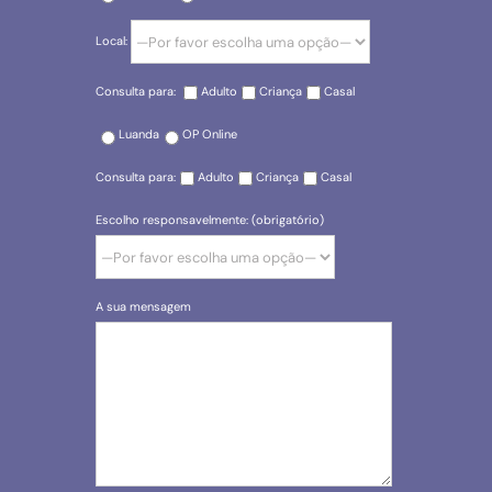
Local:
Consulta para:
Adulto
Criança
Casal
Luanda
OP Online
Consulta para:
Adulto
Criança
Casal
Escolho responsavelmente: (obrigatório)
A sua mensagem