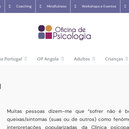
s
Coaching
Mindfulness
Workshops e Eventos
ia Portugal
OP Angola
Adultos
Crianças
l
Muitas pessoas dizem-me que “sofrer não é bo
queixas/sintomas (suas ou de outros) como fenóm
interpretações popularizadas da Clínica psicop