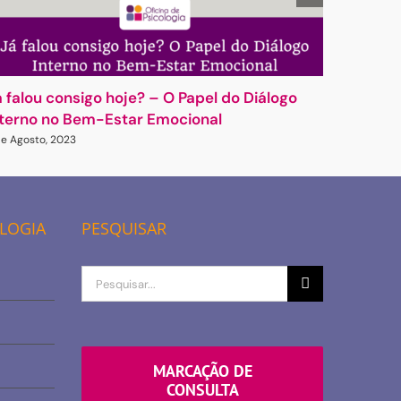
á falou consigo hoje? – O Papel do Diálogo
Como é 
nterno no Bem-Estar Emocional
intimida
de Agosto, 2023
23 de Sete
OLOGIA
PESQUISAR
Procurar
por
MARCAÇÃO DE
CONSULTA