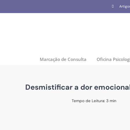
Skip
Artigo
to
content
Marcação de Consulta
Oficina Psicolog
Desmistificar a dor emociona
Tempo de Leitura:
3
min