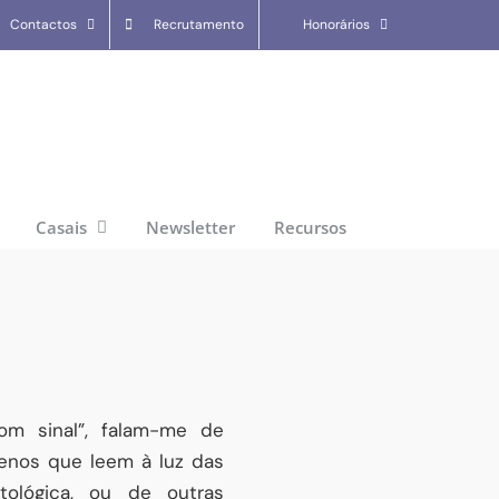
Contactos
Recrutamento
Honorários
Casais
Newsletter
Recursos
m sinal”, falam-me de
enos que leem à luz das
atológica, ou de outras