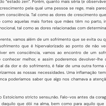
 “estado zen”. Porém, quanto mais séria (e observáv
 crescimento pela qual uma pessoa se rege, mais parec
em consciência. Tal como as dores de crescimento que
 como aquelas mais fortes que mães têm no parto, i
ocional, tal como as dores relacionadas com determin
ferente, vamos além de um sofrimento que se evita ou
frimento que é hipervalorizado ao ponto de não ve
viver em consciência, vamos ao encontro de um sof
, e conhecer melhor, e assim poderemos devolver-lhe 
tal da dor e do sofrimento, é falar de uma outra forma
orizarmos as nossas necessidades. Uma inflamação t
nunca poderíamos saber que algo nos chamava a atenção
o Estoicismo stricto sensu,não. Falo-vos antes da cor
s daquilo que dói na alma, bem como para aquilo que