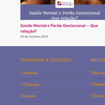
Saúde Mental e Perda Gestacional – Que
relação?
30 de Outubro, 2023
PROBLEMAS & SOLUÇÕES
MELHOR
Adultos
Recur
Crianças
Teste
Casais
Os No