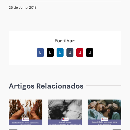
25 de Julho, 2018
Partilhar:
Facebook
X
LinkedIn
Tumblr
Pinterest
Email
(necessário
mas
não
publicado)
Artigos Relacionados