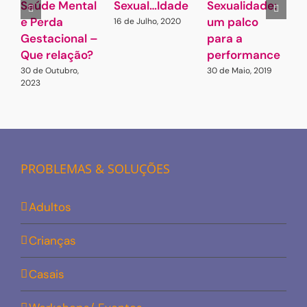
Saúde Mental
Sexual…Idade
Sexualidade:
À
e Perda
um palco
s
16 de Julho, 2020
Gestacional –
para a
2
2
Que relação?
performance
30 de Outubro,
30 de Maio, 2019
2023
PROBLEMAS & SOLUÇÕES
Adultos
Crianças
Casais