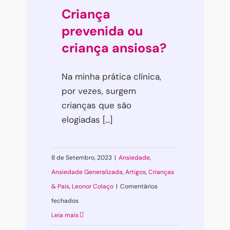
Criança
prevenida ou
criança ansiosa?
Na minha prática clínica,
por vezes, surgem
crianças que são
elogiadas [...]
8 de Setembro, 2023
|
Ansiedade
,
Ansiedade Generalizada
,
Artigos
,
Crianças
& Pais
,
Leonor Colaço
|
Comentários
em
fechados
Criança
Leia mais
prevenida