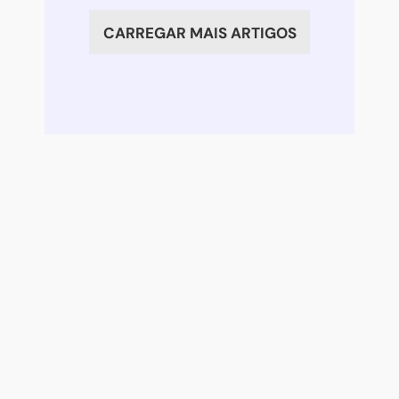
ou
CARREGAR MAIS ARTIGOS
criança
ansiosa?