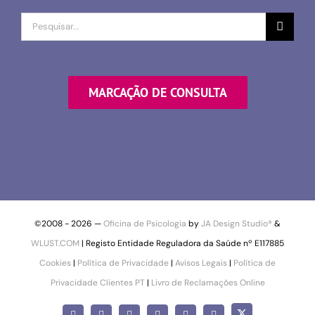
Procurar
por
MARCAÇÃO DE CONSULTA
©2008 -
2026 —
Oficina de Psicologia
by
JA Design Studio®
&
WLUST.COM
| Registo Entidade Reguladora da Saúde nº E117885
Cookies
|
Política de Privacidade
|
Avisos Legais
|
Política de
Privacidade Clientes PT
|
Livro de Reclamações Online