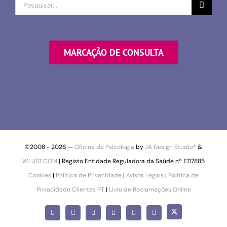
Procurar
por
MARCAÇÃO DE CONSULTA
©2008 -
2026 —
Oficina de Psicologia
by
JA Design Studio®
&
WLUST.COM
| Registo Entidade Reguladora da Saúde nº E117885
Cookies
|
Política de Privacidade
|
Avisos Legais
|
Política de
Privacidade Clientes PT
|
Livro de Reclamações Online
X
Facebook
Instagram
LinkedIn
YouTube
Pinterest
SoundCloud