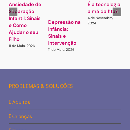
Ansiedade de
É a tecnologia
A
Separação
a má da fita?
Infantil: Sinais
4 de Novembro,
7
Depressão na
2024
e Como
Infância:
Ajudar o seu
Sinais e
Filho
Intervenção
11 de Maio, 2026
11 de Maio, 2026
PROBLEMAS & SOLUÇÕES
Adultos
Crianças