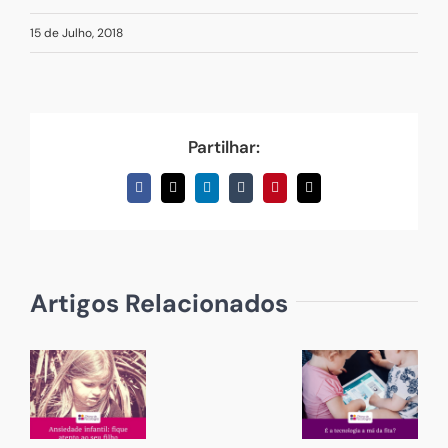
15 de Julho, 2018
Partilhar:
Facebook
X
LinkedIn
Tumblr
Pinterest
Email
(necessário
mas
não
publicado)
Artigos Relacionados