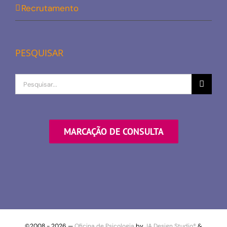
Recrutamento
PESQUISAR
Procurar
por
MARCAÇÃO DE CONSULTA
©2008 -
2026 —
Oficina de Psicologia
by
JA Design Studio®
&