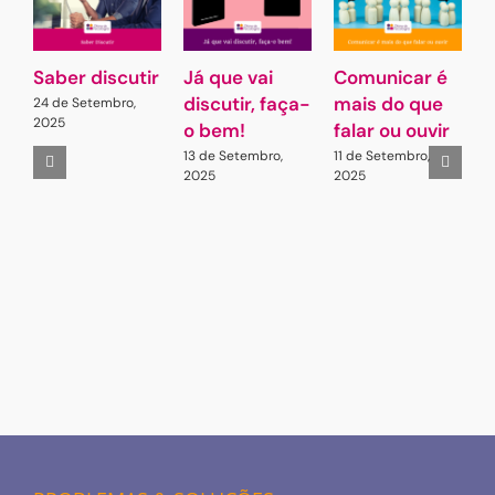
Saber discutir
Já que vai
Comunicar é
G
discutir, faça-
mais do que
L
24 de Setembro,
2025
o bem!
falar ou ouvir
A
13 de Setembro,
11 de Setembro,
2
2025
2025