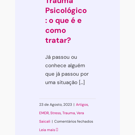
Trauma
Psicológico
: o que é e
como
tratar?
Já passou ou
conhece alguém
que já passou por
uma situação [...]
23 de Agosto, 2023
|
Artigos
,
EMDR
,
Stress
,
Trauma
,
Vera
em
Saicali
|
Comentários fechados
Trauma
Leia mais