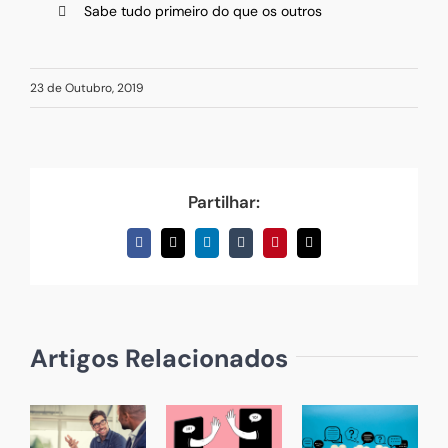
Sabe tudo primeiro do que os outros
23 de Outubro, 2019
Partilhar:
Facebook
X
LinkedIn
Tumblr
Pinterest
Email
(necessário
mas
não
publicado)
Artigos Relacionados