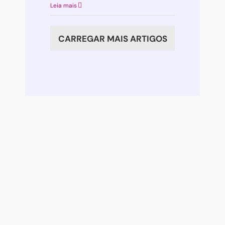
Abrir
Leia mais
caminho
para
CARREGAR MAIS ARTIGOS
as
emoções