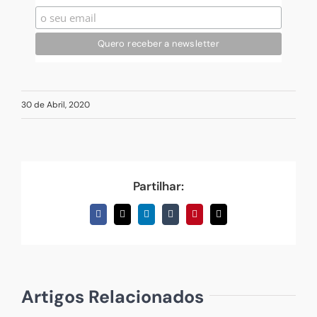
30 de Abril, 2020
Partilhar:
Facebook
X
LinkedIn
Tumblr
Pinterest
Email
(necessário
mas
não
publicado)
Artigos Relacionados