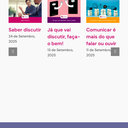
Saber discutir
Já que vai
Comunicar é
G
discutir, faça-
mais do que
L
24 de Setembro,
2025
o bem!
falar ou ouvir
A
13 de Setembro,
11 de Setembro,
2
2025
2025