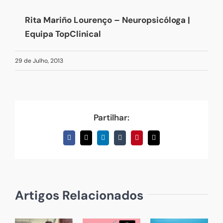
Rita Mariño Lourenço – Neuropsicóloga |
Equipa TopClinical
29 de Julho, 2013
Partilhar:
Facebook
X
LinkedIn
Tumblr
Pinterest
Email
(necessário
mas
não
publicado)
Artigos Relacionados