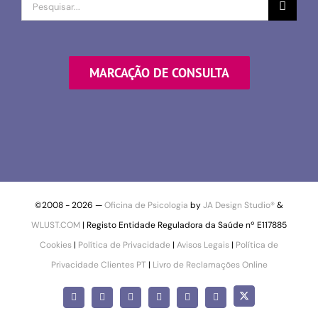
Procurar
por
MARCAÇÃO DE CONSULTA
©2008 -
2026 —
Oficina de Psicologia
by
JA Design Studio®
&
WLUST.COM
| Registo Entidade Reguladora da Saúde nº E117885
Cookies
|
Política de Privacidade
|
Avisos Legais
|
Política de
Privacidade Clientes PT
|
Livro de Reclamações Online
X
Facebook
Instagram
LinkedIn
YouTube
Pinterest
SoundCloud