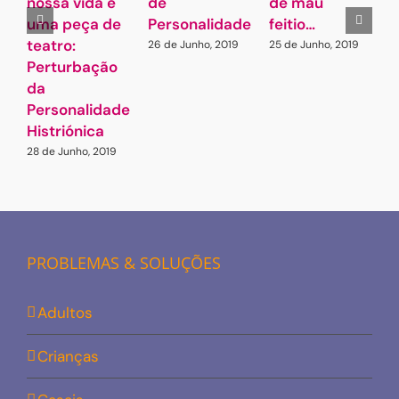
nossa vida é
de
de mau
p
uma peça de
Personalidade
feitio…
é
teatro:
26 de Junho, 2019
25 de Junho, 2019
2
Perturbação
da
Personalidade
Histriónica
28 de Junho, 2019
PROBLEMAS & SOLUÇÕES
Adultos
Crianças