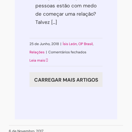
pessoas estão com medo
de começar uma relação?
Talvez [...]
25 de Junho, 2018
|
Ísis León
,
OP Brasil
,
em
Relações
|
Comentários fechados
Sobre
Leia mais
relacionamentos
e
CARREGAR MAIS ARTIGOS
medo:
ganha
quem
se
importa
menos?
6 de Novembro, 2017