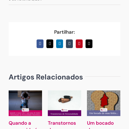
Partilhar:
Facebook
X
LinkedIn
Tumblr
Pinterest
Email
(necessário
mas
não
publicado)
Artigos Relacionados
Quando a
Transtornos
Um bocado