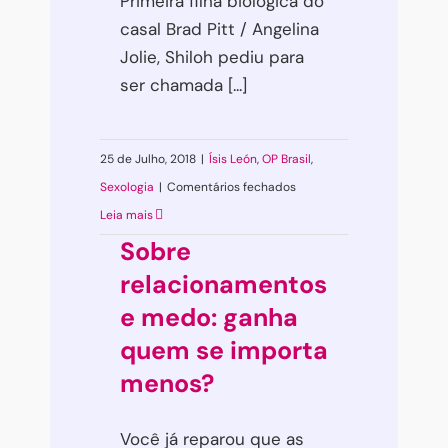
Primeira filha biológica do
casal Brad Pitt / Angelina
Jolie, Shiloh pediu para
ser chamada [...]
25 de Julho, 2018
|
Ísis León
,
OP Brasil
,
em
Sexologia
|
Comentários fechados
Crianças
Leia mais
Transgênero:
Sobre
o
relacionamentos
que
e medo: ganha
a
quem se importa
Ciência
menos?
tem
a
Você já reparou que as
dizer