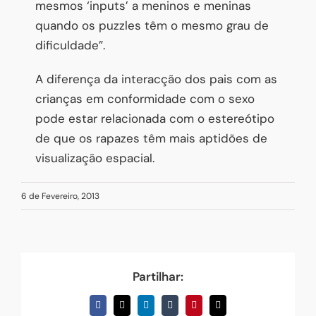
mesmos ‘inputs’ a meninos e meninas
quando os puzzles têm o mesmo grau de
dificuldade”.
A diferença da interacção dos pais com as
crianças em conformidade com o sexo
pode estar relacionada com o estereótipo
de que os rapazes têm mais aptidões de
visualização espacial.
6 de Fevereiro, 2013
Partilhar:
Facebook
X
LinkedIn
Tumblr
Pinterest
Email