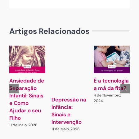
(necessário
mas
não
publicado)
Artigos Relacionados
Ansiedade de
É a tecnologia
A
Separação
a má da fita?
Infantil: Sinais
4 de Novembro,
7
Depressão na
2024
e Como
Infância:
Ajudar o seu
Sinais e
Filho
Intervenção
11 de Maio, 2026
11 de Maio, 2026