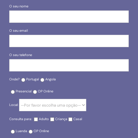
O seu nome
O seu email
O seu telefone
Onde?
Portugal
Angola
Presencial
OP Online
Local:
Consulta para:
Adulto
Criança
Casal
Luanda
OP Online