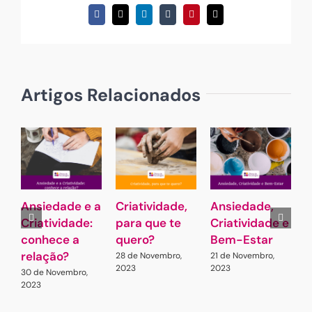
Facebook
X
LinkedIn
Tumblr
Pinterest
Email
(necessário
mas
não
publicado)
Artigos Relacionados
Ansiedade e a
Criatividade,
Ansiedade,
Criatividade:
para que te
Criatividade e
a
conhece a
quero?
Bem-Estar
e
relação?
C
28 de Novembro,
21 de Novembro,
2023
2023
A
30 de Novembro,
2023
1
2