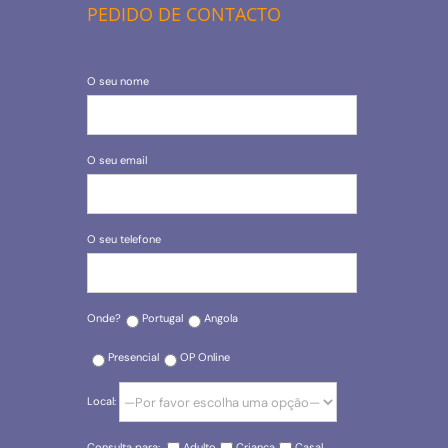
PEDIDO DE CONTACTO
O seu nome
O seu email
O seu telefone
Onde?
Portugal
Angola
Presencial
OP Online
Local:
Consulta para:
Adulto
Criança
Casal