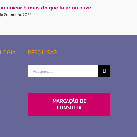
omunicar é mais do que falar ou ouvir
Gasligh
 de Setembro, 2025
23 de Abril
OLOGIA
PESQUISAR
Procurar
por
MARCAÇÃO DE
CONSULTA