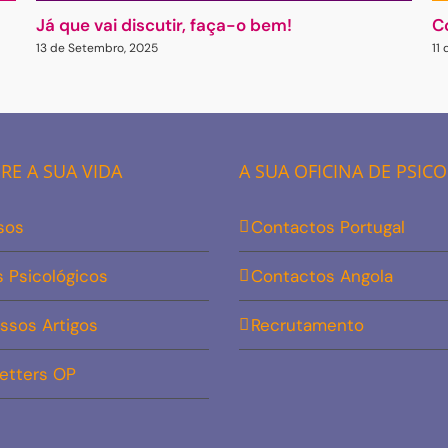
Já que vai discutir, faça-o bem!
C
13 de Setembro, 2025
11
E A SUA VIDA
A SUA OFICINA DE PSIC
sos
Contactos Portugal
s Psicológicos
Contactos Angola
ssos Artigos
Recrutamento
etters OP