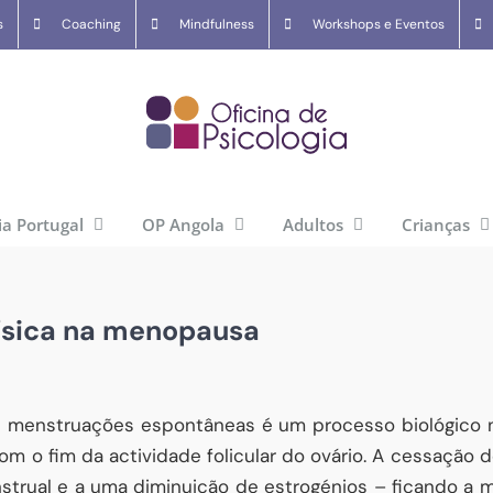
s
Coaching
Mindfulness
Workshops e Eventos
ia Portugal
OP Angola
Adultos
Crianças
física na menopausa
 menstruações espontâneas é um processo biológico na
om o fim da actividade folicular do ovário. A cessação 
nstrual e a uma diminuição de estrogénios – ficando a 