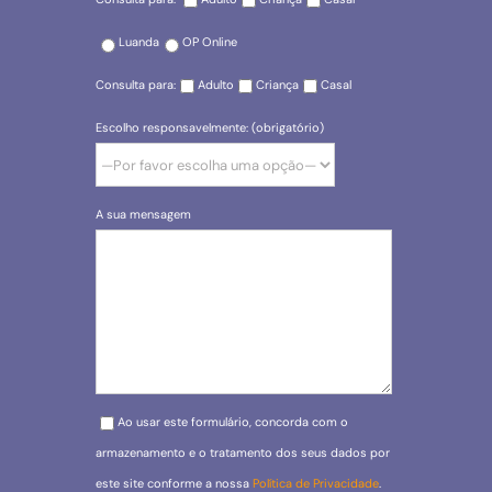
Luanda
OP Online
Consulta para:
Adulto
Criança
Casal
Escolho responsavelmente: (obrigatório)
A sua mensagem
Please leave this field empty.
Ao usar este formulário, concorda com o
armazenamento e o tratamento dos seus dados por
este site conforme a nossa
Política de Privacidade
.