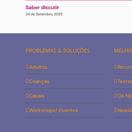
Saber discutir
24 de Setembro, 2025
PROBLEMAS & SOLUÇÕES
MELHOR
Adultos
Recur
Crianças
Teste
Casais
Os No
Workshops/ Eventos
Newsl