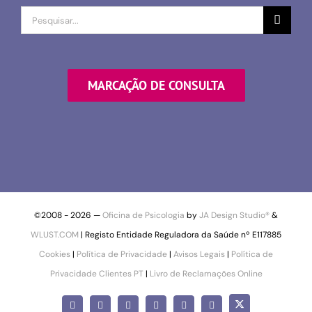
Procurar
por
MARCAÇÃO DE CONSULTA
©2008 -
2026 —
Oficina de Psicologia
by
JA Design Studio®
&
WLUST.COM
| Registo Entidade Reguladora da Saúde nº E117885
Cookies
|
Política de Privacidade
|
Avisos Legais
|
Política de
Privacidade Clientes PT
|
Livro de Reclamações Online
X
Facebook
Instagram
LinkedIn
YouTube
Pinterest
SoundCloud