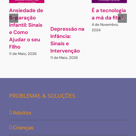
Ansiedade de
É a tecnologia
A
Separação
a má da fita?
Infantil: Sinais
4 de Novembro,
7
Depressão na
2024
e Como
Infância:
Ajudar o seu
Sinais e
Filho
Intervenção
11 de Maio, 2026
11 de Maio, 2026
PROBLEMAS & SOLUÇÕES
Adultos
Crianças