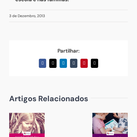
3 de Dezembro, 2013
Partilhar:
Facebook
X
LinkedIn
Tumblr
Pinterest
Email
(necessário
mas
não
publicado)
Artigos Relacionados