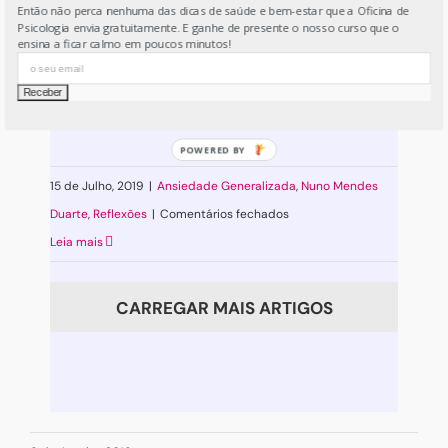
conversa é outra
Então não perca nenhuma das dicas de saúde e bem-estar que a Oficina de
sonho
Psicologia envia gratuitamente. E ganhe de presente o nosso curso que o
em
ensina a ficar calmo em poucos minutos!
Só chegou agora? Ainda vem a tempo.
tempos
Isto podia ser o maior espetáculo do
de
[...]
isolamento.
15 de Julho, 2019
|
Ansiedade Generalizada
,
Nuno Mendes
em
Duarte
,
Reflexões
|
Comentários fechados
Do
Leia mais
lado
de
CARREGAR MAIS ARTIGOS
dentro
a
conversa
é
outra