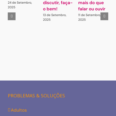
discutir, faça-
mais do que
I
24 de Setembro,
2025
o bem!
falar ou ouvir
G
13 de Setembro,
11 de Setembro,
2025
2025
“
E
p
R
E
E
1
2
PROBLEMAS & SOLUÇÕES
Adultos