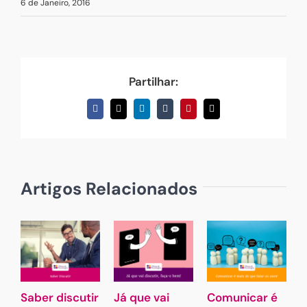
6 de Janeiro, 2016
Partilhar:
Facebook
X
LinkedIn
Tumblr
Pinterest
Email
(necessário
mas
não
publicado)
Artigos Relacionados
Saber discutir
Já que vai
Comunicar é