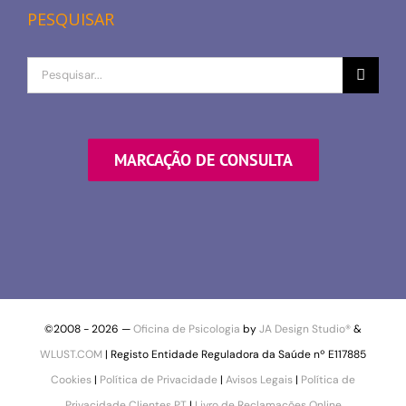
PESQUISAR
Procurar
por
MARCAÇÃO DE CONSULTA
©2008 -
2026 —
Oficina de Psicologia
by
JA Design Studio®
&
WLUST.COM
| Registo Entidade Reguladora da Saúde nº E117885
Cookies
|
Política de Privacidade
|
Avisos Legais
|
Política de
Privacidade Clientes PT
|
Livro de Reclamações Online