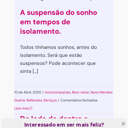
A suspensão do sonho
em tempos de
isolamento.
Todos tínhamos sonhos, antes do
isolamento. Será que estão
suspensos? Pode acontecer que
sinta [...]
10 de Abril, 2020
|
Autocompaixão
,
Bem-estar
,
Nuno Mendes
em
Duarte
,
Reflexões
,
Serviços
|
Comentários fechados
A
Leia mais
suspensão
Do lado de dentro a
Interessado em ser mais feliz?
do