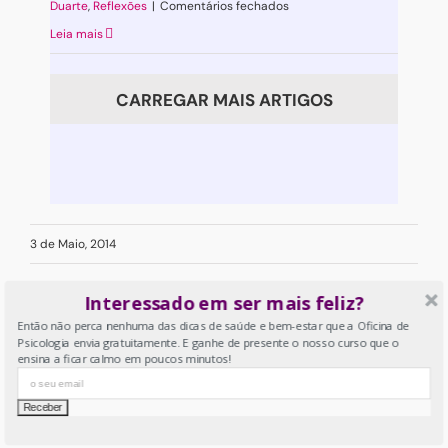
em
Duarte
,
Reflexões
|
Comentários fechados
Do
Leia mais
lado
de
CARREGAR MAIS ARTIGOS
dentro
a
conversa
é
outra
3 de Maio, 2014
Interessado em ser mais feliz?
Então não perca nenhuma das dicas de saúde e bem-estar que a Oficina de
Psicologia envia gratuitamente. E ganhe de presente o nosso curso que o
Partilhar:
ensina a ficar calmo em poucos minutos!
Facebook
X
LinkedIn
Tumblr
Pinterest
Email
(necessário
mas
não