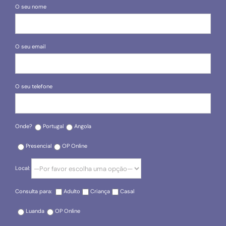
O seu nome
O seu email
O seu telefone
Onde?
Portugal
Angola
Presencial
OP Online
Local:
Consulta para:
Adulto
Criança
Casal
Luanda
OP Online