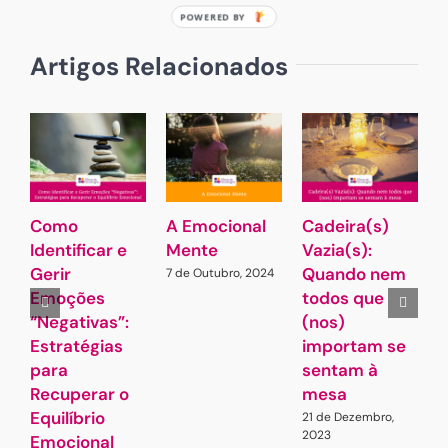
publicado)
Artigos Relacionados
Como
A Emocional
Cadeira(s)
N
Identificar e
Mente
Vazia(s):
o
Gerir
Quando nem
a
7 de Outubro, 2024
Emoções
todos que
1
2
“Negativas”:
(nos)
Estratégias
importam se
para
sentam à
Recuperar o
mesa
Equilíbrio
21 de Dezembro,
2023
Emocional