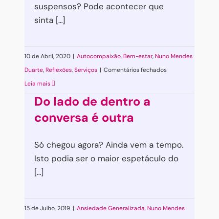
suspensos? Pode acontecer que
sinta [...]
10 de Abril, 2020
|
Autocompaixão
,
Bem-estar
,
Nuno Mendes
em
Duarte
,
Reflexões
,
Serviços
|
Comentários fechados
A
Leia mais
suspensão
Do lado de dentro a
do
conversa é outra
sonho
em
Só chegou agora? Ainda vem a tempo.
tempos
Isto podia ser o maior espetáculo do
de
[...]
isolamento.
15 de Julho, 2019
|
Ansiedade Generalizada
,
Nuno Mendes