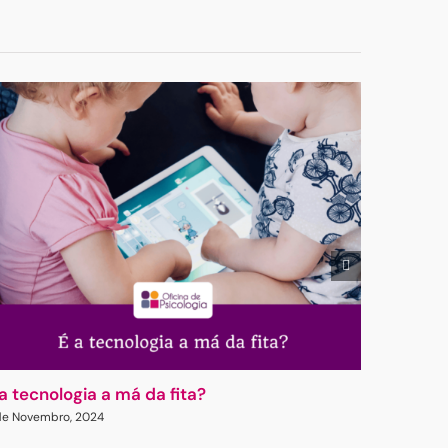
publicado)
 a tecnologia a má da fita?
A Emoci
de Novembro, 2024
7 de Outubr