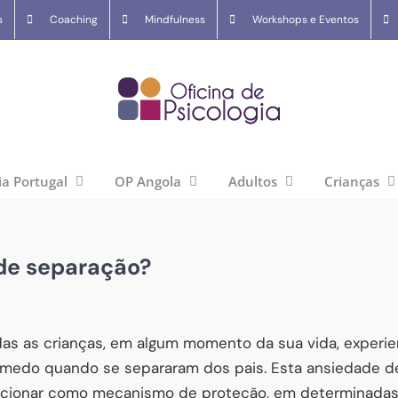
s
Coaching
Mindfulness
Workshops e Eventos
ia Portugal
OP Angola
Adultos
Crianças
de separação?
as as crianças, em algum momento da sua vida, experi
 medo quando se separaram dos pais. Esta ansiedade 
ncionar como mecanismo de proteção, em determinadas 