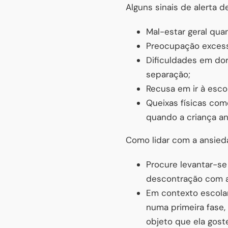
Alguns sinais de alerta 
Mal-estar geral qua
Preocupação excessi
Dificuldades em dor
separação;
Recusa em ir à esco
Queixas físicas com
quando a criança an
Como lidar com a ansie
Procure levantar-s
descontração com a
Em contexto escolar
numa primeira fase,
objeto que ela gost