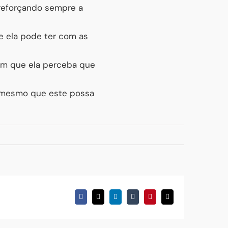
 reforçando sempre a
e ela pode ter com as
com que ela perceba que
s mesmo que este possa
Facebook
X
LinkedIn
Tumblr
Pinterest
Email
(necessário
mas
não