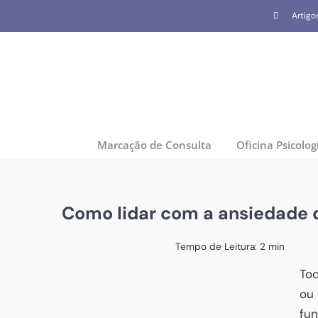
Skip
Artigo
to
content
Marcação de Consulta
Oficina Psicolog
Como lidar com a ansiedade 
Tempo de Leitura:
2
min
Tod
ou
fu