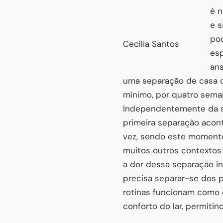
é n
e s
pod
Cecília Santos
es
an
uma separação de casa o
mínimo, por quatro seman
Independentemente da sua
primeira separação acont
vez, sendo este momento
muitos outros contextos
a dor dessa separação i
precisa separar-se dos p
rotinas funcionam como o
conforto do lar, permiti