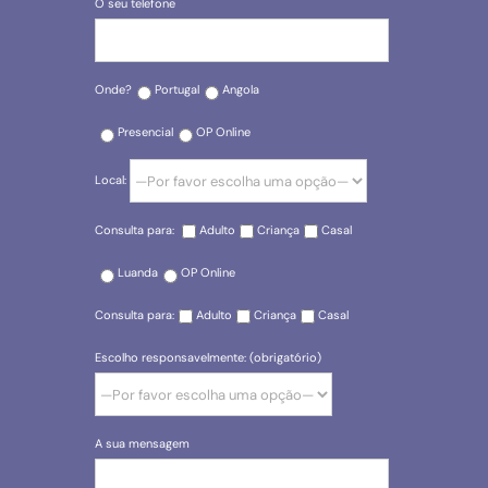
O seu telefone
Onde?
Portugal
Angola
Presencial
OP Online
Local:
Consulta para:
Adulto
Criança
Casal
Luanda
OP Online
Consulta para:
Adulto
Criança
Casal
Escolho responsavelmente: (obrigatório)
A sua mensagem