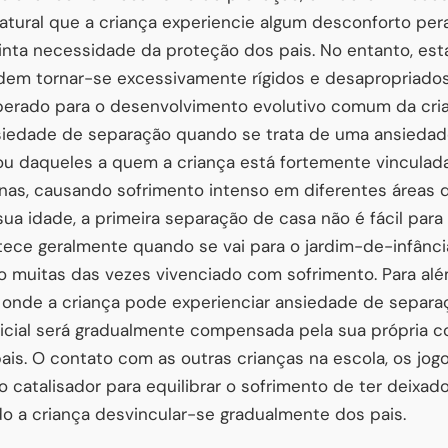
atural que a criança experiencie algum desconforto pe
inta necessidade da proteção dos pais. No entanto, es
em tornar-se excessivamente rígidos e desapropriados
perado para o desenvolvimento evolutivo comum da cri
siedade de separação quando se trata de uma ansiedad
u daqueles a quem a criança está fortemente vinculada,
as, causando sofrimento intenso em diferentes áreas d
 idade, a primeira separação de casa não é fácil para 
ece geralmente quando se vai para o jardim-de-infância
 muitas das vezes vivenciado com sofrimento. Para alé
 onde a criança pode experienciar ansiedade de separaç
nicial será gradualmente compensada pela sua própria c
ais. O contato com as outras crianças na escola, os jogo
 catalisador para equilibrar o sofrimento de ter deixad
ndo a criança desvincular-se gradualmente dos pais.