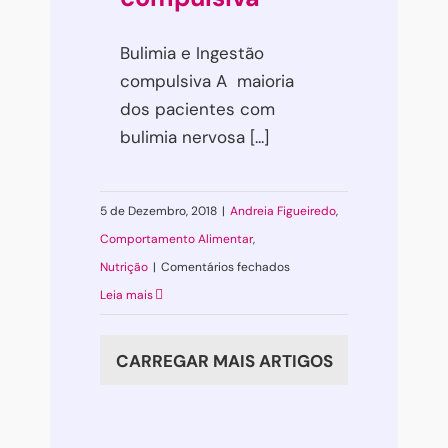
Bulimia e Ingestão
compulsiva A maioria
dos pacientes com
bulimia nervosa [...]
5 de Dezembro, 2018
|
Andreia Figueiredo
,
Comportamento Alimentar
,
em
Nutrição
|
Comentários fechados
Bulimia
Leia mais
e
Ingestão
CARREGAR MAIS ARTIGOS
compulsiva