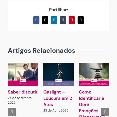
Partilhar:
Facebook
X
LinkedIn
Tumblr
Pinterest
Email
(necessário
mas
não
publicado)
Artigos Relacionados
Saber discutir
Gaslight –
Como
A
Loucura em 2
Identificar e
Q
24 de Setembro,
2025
Atos
Gerir
S
Emoções
23 de Abril, 2025
1