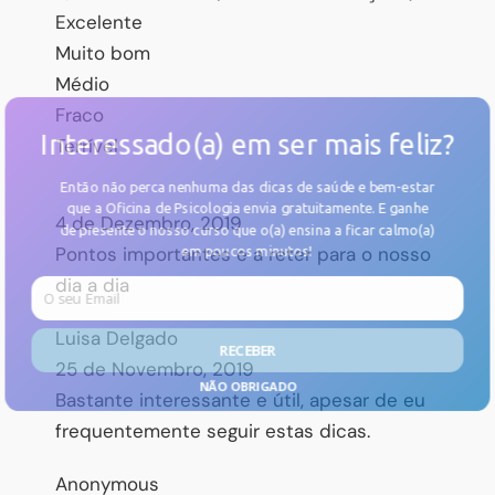
Excelente
Muito bom
Médio
Fraco
Interessado(a) em ser mais feliz?
Terrível
Então não perca nenhuma das dicas de saúde e bem-estar
que a Oficina de Psicologia envia gratuitamente. E
ganhe
4 de Dezembro, 2019
de presente o nosso curso
que o(a) ensina a ficar calmo(a)
Pontos importantes e a reter para o nosso
em poucos minutos!
dia a dia
Luisa Delgado
RECEBER
25 de Novembro, 2019
NÃO OBRIGADO
Bastante interessante e útil, apesar de eu
frequentemente seguir estas dicas.
Anonymous