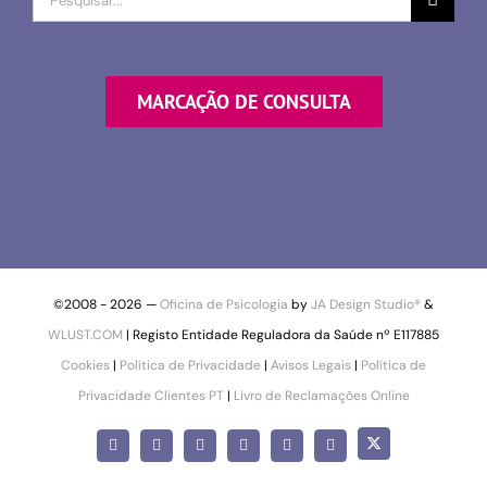
por
MARCAÇÃO DE CONSULTA
©2008 -
2026 —
Oficina de Psicologia
by
JA Design Studio®
&
WLUST.COM
| Registo Entidade Reguladora da Saúde nº E117885
Cookies
|
Política de Privacidade
|
Avisos Legais
|
Política de
Privacidade Clientes PT
|
Livro de Reclamações Online
X
Facebook
Instagram
LinkedIn
YouTube
Pinterest
SoundCloud