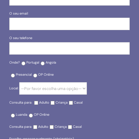
O seu email
O seu telefone
Onde?
Portugal
Angola
Presencial
OP Online
Local:
Consulta para:
Adulto
Criança
Casal
Luanda
OP Online
Consulta para:
Adulto
Criança
Casal
Escolho responsavelmente: (obrigatório)