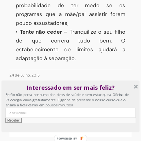
probabilidade de ter medo se os
programas que a mãe/pai assistir forem
pouco assustadores;
•
Tente não ceder –
Tranquilize o seu filho
de que correrá tudo bem. O
estabelecimento de limites ajudará a
adaptação à separação.
24 de Julho, 2013
Interessado em ser mais feliz?
Então não perca nenhuma das dicas de saúde e bem-estar que a Oficina de
Psicologia envia gratuitamente. E ganhe de presente o nosso curso que o
ensina a ficar calmo em poucos minutos!
Partilhar:
Facebook
X
LinkedIn
Tumblr
Pinterest
Email
(necessário
mas
não
POWERED