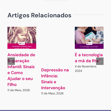
publicado)
BY
Artigos Relacionados
Ansiedade de
É a tecnologia
A
Separação
a má da fita?
Infantil: Sinais
4 de Novembro,
7
Depressão na
2024
e Como
Infância:
Ajudar o seu
Sinais e
Filho
Intervenção
11 de Maio, 2026
11 de Maio, 2026