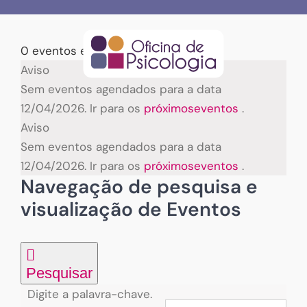
Skip
to
content
0 eventos encontrados.
Eventos
Aviso
Sem eventos agendados para a data
for
12/04/2026. Ir para os
próximoseventos
.
Aviso
12/04/2026
Sem eventos agendados para a data
12/04/2026. Ir para os
próximoseventos
.
Navegação de pesquisa e
visualização de Eventos
Pesquisar
Digite a palavra-chave.