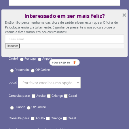
O seu email
Interessado em ser mais feliz?
Então não perca nenhuma das dicas de saúde e bem-estar que a Oficina de
Psicologia envia gratuitamente. E ganhe de presente o nosso curso que o
ensina a ficar calmo em poucos minutos!
O seu telefone
Onde?
Portugal
Angola
POWERED BY
Presencial
OP Online
Local:
Consulta para:
Adulto
Criança
Casal
Luanda
OP Online
Consulta para:
Adulto
Criança
Casal