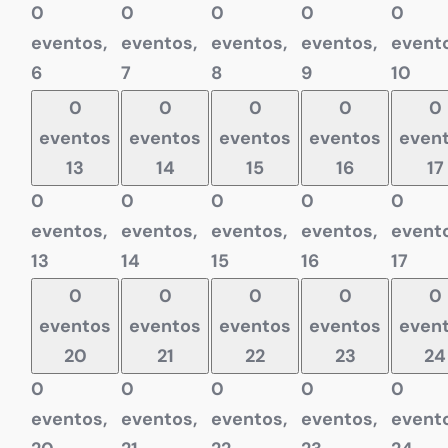
0
0
0
0
0
eventos,
eventos,
eventos,
eventos,
evento
6
7
8
9
10
0
0
0
0
0
eventos
eventos
eventos
eventos
even
13
14
15
16
17
0
0
0
0
0
eventos,
eventos,
eventos,
eventos,
evento
13
14
15
16
17
0
0
0
0
0
eventos
eventos
eventos
eventos
even
20
21
22
23
24
0
0
0
0
0
eventos,
eventos,
eventos,
eventos,
evento