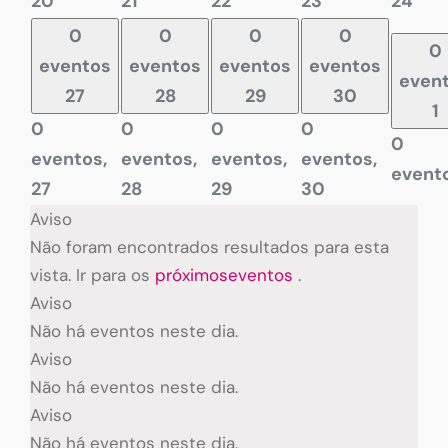
20
21
22
23
24
0
0
0
0
0
eventos
eventos
eventos
eventos
even
27
28
29
30
1
0
0
0
0
0
eventos,
eventos,
eventos,
eventos,
event
27
28
29
30
Aviso
Não foram encontrados resultados para esta
vista. Ir para os
próximoseventos
.
Aviso
Não há eventos neste dia.
Aviso
Não há eventos neste dia.
Aviso
Não há eventos neste dia.