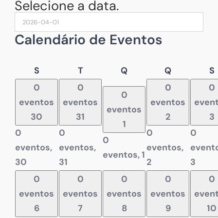
Selecione a data.
Calendário de Eventos
Segunda-
Terça-
Quarta-
Quinta-
S
T
Q
Q
S
feira
feira
feira
feira
f
0
0
0
0
0
eventos
eventos
eventos
even
eventos
30
31
2
3
1
0
0
0
0
0
eventos,
eventos,
eventos,
evento
eventos,
1
30
31
2
3
0
0
0
0
0
eventos
eventos
eventos
eventos
even
6
7
8
9
10