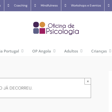
s
Coaching
Mindfulness
Workshops e Eventos
ia Portugal
OP Angola
Adultos
Crianças
×
O JÁ DECORREU.