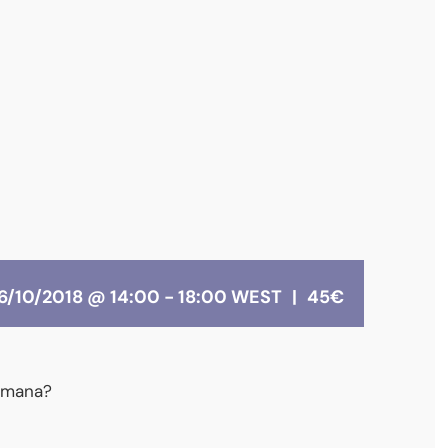
6/10/2018 @ 14:00
-
18:00
WEST
|
45€
emana?