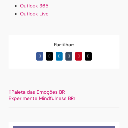
Outlook 365
Outlook Live
Partilhar:
Facebook
X
LinkedIn
Tumblr
Pinterest
Email
(necessário
mas
não
publicado)
Paleta das Emoções BR
Experimente Mindfulness BR