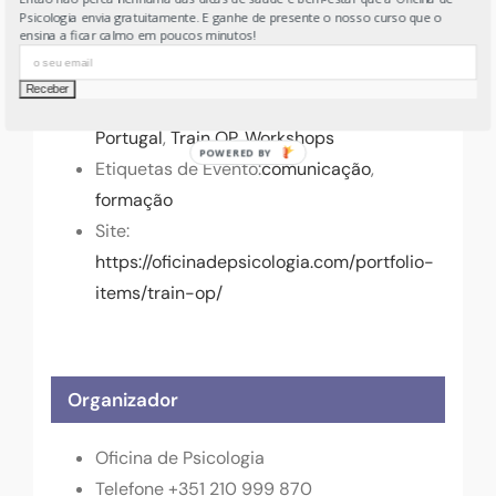
Hora:
Psicologia envia gratuitamente. E ganhe de presente o nosso curso que o
ensina a ficar calmo em poucos minutos!
19:30 - 21:00
WEST
Custo:
76€
Categorias de Evento:
Formação
,
OP
Portugal
,
Train OP
,
Workshops
Etiquetas de Evento:
comunicação
,
formação
Site:
https://oficinadepsicologia.com/portfolio-
items/train-op/
Organizador
Oficina de Psicologia
Telefone
+351 210 999 870