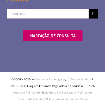
Procurar
por
MARCAÇÃO DE CONSULTA
©2008 -
2026 —
Oficina de Psicologia
by
JA Design Studio®
&
WLUST.COM
| Registo Entidade Reguladora da Saúde nº E117885
Cookies
|
Política de Privacidade
|
Avisos Legais
|
Política de
Privacidade Clientes PT
|
Livro de Reclamações Online