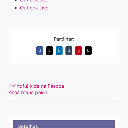
Outlook Live
Partilhar:
Facebook
X
LinkedIn
Tumblr
Pinterest
Email
(necessário
mas
não
publicado)
Mindful Kids na Páscoa
Ai os meus pais!
Detalhes