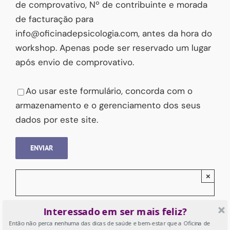
de comprovativo, Nº de contribuinte e morada
de facturação para
info@oficinadepsicologia.com, antes da hora do
workshop. Apenas pode ser reservado um lugar
após envio de comprovativo.
Please leave this field empty.
Ao usar este formulário, concorda com o
armazenamento e o gerenciamento dos seus
dados por este site.
×
Interessado em ser mais feliz?
Inscreva-se nos 4
Então não perca nenhuma das dicas de saúde e bem-estar que a Oficina de