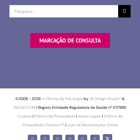
Procurar
por
MARCAÇÃO DE CONSULTA
©2008 -
2026 —
Oficina de Psicologia
by
JA Design Studio®
&
WLUST.COM
| Registo Entidade Reguladora da Saúde nº E117885
Cookies
|
Política de Privacidade
|
Avisos Legais
|
Política de
Privacidade Clientes PT
|
Livro de Reclamações Online