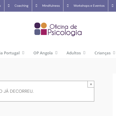
s
Coaching
Mindfulness
Workshops e Eventos
ia Portugal
OP Angola
Adultos
Crianças
×
O JÁ DECORREU.