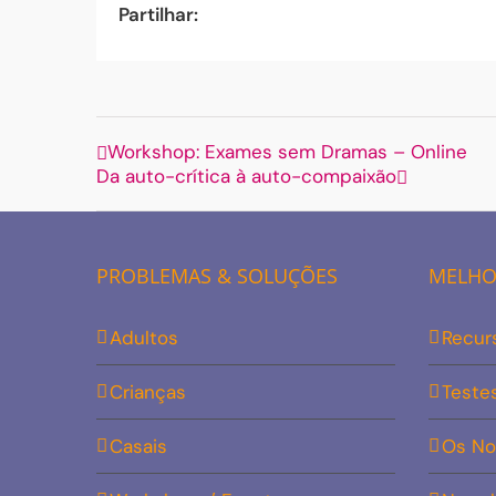
Partilhar:
Workshop: Exames sem Dramas – Online
Da auto-crítica à auto-compaixão
PROBLEMAS & SOLUÇÕES
MELHOR
Adultos
Recur
Crianças
Teste
Casais
Os No