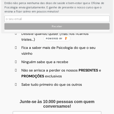
CALMANTE
Então não perca nenhuma das dicas de saúde e bem-estar que a Oficina de
Psicologia envia gratuitamente. E ganhe de presente o nosso curso que o
Só lê se quiser
ensina a ficar calmo em poucos minutos!
De
PRESENTE
, também recebe um
GUIA
para o
conforto do
SISTEMA NERVOSO
Desiste quando quiser (mas nós ficamos
tristes…)
Fica a saber mais de Psicologia do que o seu
vizinho
Ninguém sabe que a recebe
Não se arrisca a perder os nossos
PRESENTES
e
PROMOÇÕES
exclusivos
Sabe tudo primeiro do que os outros
Junte-se às 10.000 pessoas com quem
conversamos!