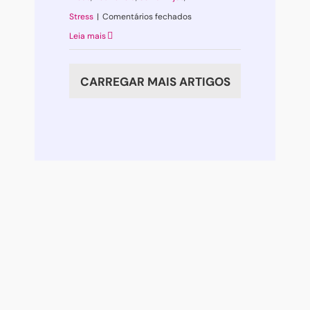
em
Stress
|
Comentários fechados
A
Leia mais
Incerteza
e
CARREGAR MAIS ARTIGOS
um
ingrediente
chave