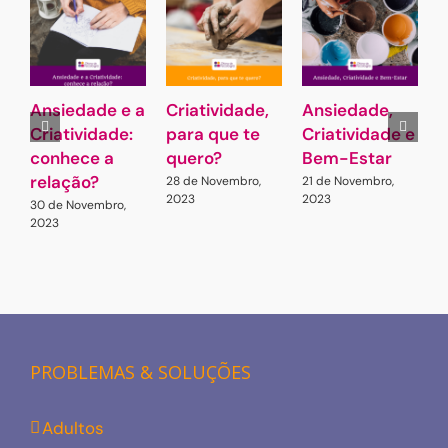
Ansiedade e a
Criatividade,
Ansiedade,
Criatividade:
para que te
Criatividade e
a
conhece a
quero?
Bem-Estar
e
relação?
C
28 de Novembro,
21 de Novembro,
2023
2023
A
30 de Novembro,
2023
1
2
PROBLEMAS & SOLUÇÕES
Adultos