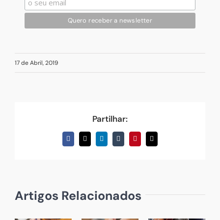
17 de Abril, 2019
Partilhar:
Facebook
X
LinkedIn
Tumblr
Pinterest
Email
(necessário
mas
não
publicado)
Artigos Relacionados