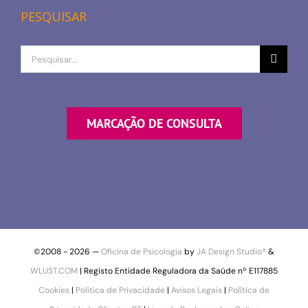
PESQUISAR
Procurar
por
MARCAÇÃO DE CONSULTA
©2008 -
2026 —
Oficina de Psicologia
by
JA Design Studio®
&
WLUST.COM
| Registo Entidade Reguladora da Saúde nº E117885
Cookies
|
Política de Privacidade
|
Avisos Legais
|
Política de