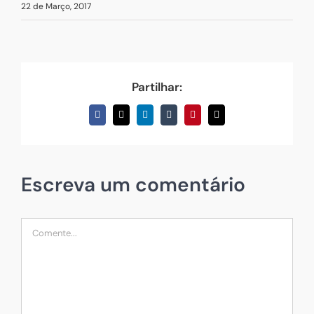
22 de Março, 2017
Partilhar:
Facebook
X
LinkedIn
Tumblr
Pinterest
Email
(necessário
mas
não
publicado)
Escreva um comentário
Comentário