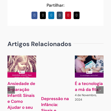
Partilhar:
Facebook
X
LinkedIn
Tumblr
Pinterest
Email
(necessário
mas
não
publicado)
Artigos Relacionados
Ansiedade de
É a tecnologia
A
Separação
a má da fita?
Infantil: Sinais
4 de Novembro,
7
Depressão na
2024
e Como
Infância:
Ajudar o seu
Sinais e