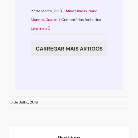
27 de Março, 2019
|
Mindfulness
,
Nuno
em
Mendes Duarte
|
Comentários fechados
Mindfulness:
Leia mais
atenção
plena
CARREGAR MAIS ARTIGOS
15 de Julho, 2019
Partilhar: