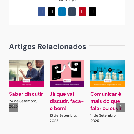
Facebook
X
LinkedIn
Tumblr
Pinterest
Email
(necessário
mas
não
publicado)
Artigos Relacionados
Saber discutir
Já que vai
Comunicar é
Q
discutir, faça-
mais do que
m
24 de Setembro,
2025
o bem!
falar ou ouvir
p
a
13 de Setembro,
11 de Setembro,
2025
2025
2