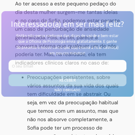
Ao ter acesso a este pequeno pedaço do
dia desta mulher surgem-me tantas ideias
e, no caso da Sofia, podemos estar perante
Interessado(a) em ser mais feliz?
um caso de perturbação de ansiedade
Então não perca nenhuma das dicas de saúde e bem-estar
generalizada. Pois, eu sei, parece a
que a Oficina de Psicologia envia gratuitamente. E
ganhe
conversa interna que qualquer um de nós
de presente o nosso curso
que o(a) ensina a ficar calmo(a)
em poucos minutos!
poderia ter. Mas, na realidade, ela tem
indicadores clínicos claros no caso de:
Preocupações persistentes, sobre
RECEBER
vários assuntos da sua vida dos quais
NÃO OBRIGADO
tem dificuldade em se abstrair. Ou
seja, em vez da preocupação habitual
que temos com um assunto, mas que
não nos absorve completamente, a
Sofia pode ter um processo de