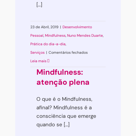
[...]
23 de Abril, 2019
|
Desenvolvimento
Pessoal
,
Mindfulness
,
Nuno Mendes Duarte
,
Prática do dia-a-dia
,
em
Serviços
|
Comentários fechados
3
Leia mais
formas
Mindfulness:
de
atenção plena
se
desligar
O que é o Mindfulness,
do
afinal? Mindfulness é a
seu
consciência que emerge
piloto
quando se [...]
automático