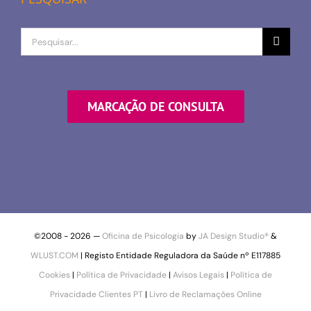
Procurar
por
MARCAÇÃO DE CONSULTA
©2008 -
2026 —
Oficina de Psicologia
by
JA Design Studio®
&
WLUST.COM
| Registo Entidade Reguladora da Saúde nº E117885
Cookies
|
Política de Privacidade
|
Avisos Legais
|
Política de
Privacidade Clientes PT
|
Livro de Reclamações Online