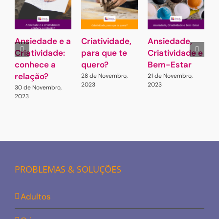
Ansiedade e a
Criatividade,
Ansiedade,
Criatividade:
para que te
Criatividade e
a
conhece a
quero?
Bem-Estar
e
relação?
C
28 de Novembro,
21 de Novembro,
2023
2023
A
30 de Novembro,
2023
1
2
PROBLEMAS & SOLUÇÕES
Adultos