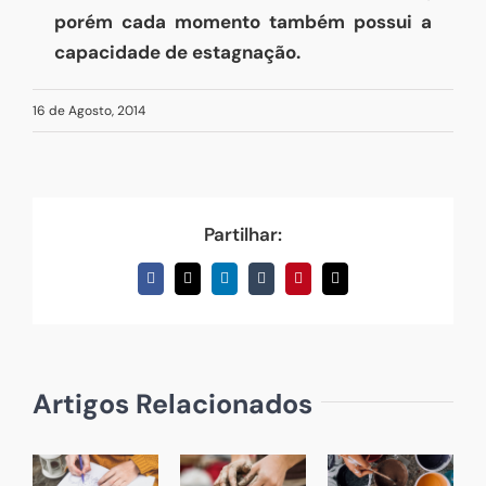
porém cada momento também possui a
capacidade de estagnação.
16 de Agosto, 2014
Partilhar:
Facebook
X
LinkedIn
Tumblr
Pinterest
Email
(necessário
mas
não
publicado)
Artigos Relacionados