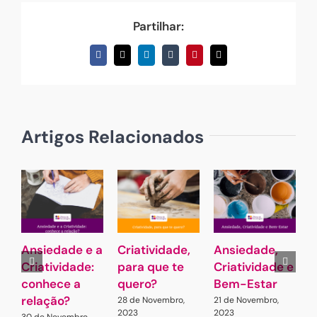
Partilhar:
Facebook
X
LinkedIn
Tumblr
Pinterest
Email
(necessário
mas
não
publicado)
Artigos Relacionados
Ansiedade e a
Criatividade,
Ansiedade,
Criatividade:
para que te
Criatividade e
a
conhece a
quero?
Bem-Estar
e
relação?
C
28 de Novembro,
21 de Novembro,
2023
2023