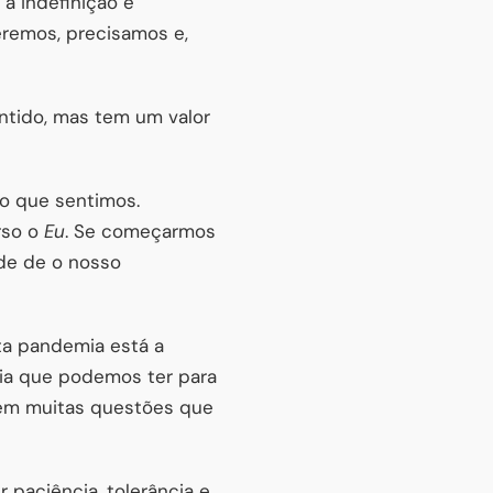
a indefinição e
eremos, precisamos e,
entido, mas tem um valor
 o que sentimos.
rso o
Eu
. Se começarmos
de de o nosso
ta pandemia está a
a que podemos ter para
tem muitas questões que
 paciência, tolerância e