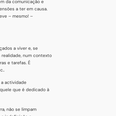
além da comunicação e
ensões a ter em causa.
deve – mesmo! –
ados a viver e, se
a realidade, num contexto
as e tarefas. É
c..
 a actividade
 aquele que é dedicado à
ra, não se limpam