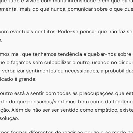
ue tudo é vivido com muita intensidade e em que paira 
damental, mais do que nunca, comunicar sobre o que qu
 com eventuais conflitos. Pode-se pensar que não faz s
.
tamos mal, que tenhamos tendência a queixar-nos sobre
ue o façamos sem culpabilizar o outro, usando no discu
verbalizar sentimentos ou necessidades, a probabilida
ticado é grande.
o outro está a sentir com todas as preocupações que es
nte do que pensamos/sentimos, bem como da tendênci
ução. Além de não ser ser sentido como empático, exis
solução.
os formas diferentes de reagir ao perigo e ao medo, ter