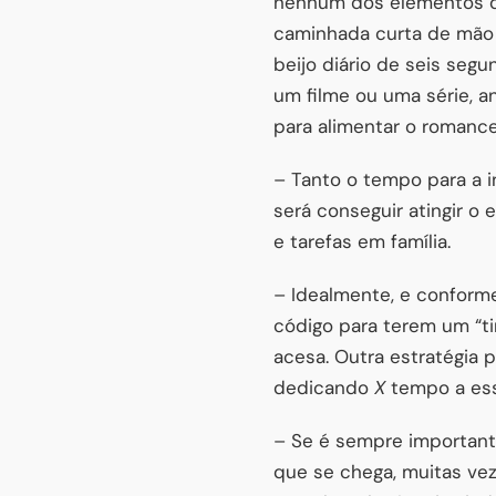
nenhum dos elementos do
caminhada curta de mão 
beijo diário de seis segu
um filme ou uma série, a
para alimentar o romanc
– Tanto o tempo para a i
será conseguir atingir o 
e tarefas em família.
– Idealmente, e conform
código para terem um “t
acesa. Outra estratégia p
dedicando
X
tempo a ess
– Se é sempre importante
que se chega, muitas vez