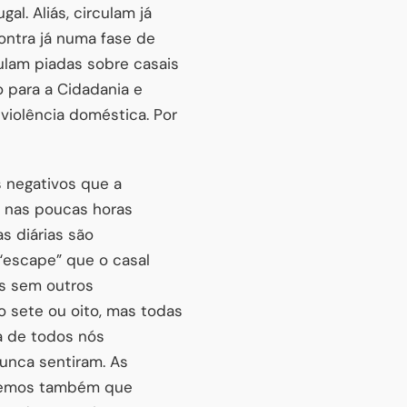
al. Aliás, circulam já
ontra já numa fase de
ulam piadas sobre casais
o para a Cidadania e
violência doméstica. Por
s negativos que a
z nas poucas horas
s diárias são
 “escape” que o casal
es sem outros
o sete ou oito, mas todas
a de todos nós
nunca sentiram. As
 temos também que