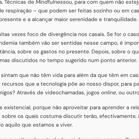
da. Técnicas de
Mindfulness
ou, para com quem não esteja
de respiração – que podem ser feitas sozinho ou em casa
esente e a alcançar maior serenidade e tranquilidade.
itas vezes foco de divergência nos casais. Se for o cas
demia também vão ser sentidas nesse campo, é import
stância, sobre os gastos no presente. Depois, sobre o qu
mas discutidos no tempo sugerido num ponto anterior.
 sintam que não têm vida para além da que têm em casal
 recursos que a tecnologia põe ao nosso dispor, para 
amigos? Através de videochamadas, jogos
online
, ou outro
existencial, porque não aproveitar para aprender a relat
sobre os quais costuma discutir terão, efectivamente,
do aquilo que estamos a viver.