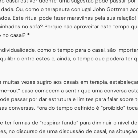
 casal estiver doente, uma sugestão pode passar por i
dada. Ou, como o terapeuta conjugal John Gottman aco
ndos. Este ritual pode fazer maravilhas pela sua relação
ninhados no sofá? Porque não aproveitar este tempo qu
e no casal?
*
ndividualidade, como o tempo para o casal, são importa
equilíbrio entre estes e, ainda, o tempo que poderá ter 
e muitas vezes sugiro aos casais em terapia, estabeleç
ime-out” caso comecem a sentir que uma conversa está
ode passar por dar estrutura e limites para falar sobre
as conversas. Fora do tempo definido é “proibido” toca
 ter formas de “respirar fundo” para diminuir o nível d
es, no discurso de uma discussão de casal, na situação