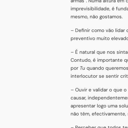
armas”. Numa altura em q
imprevisibilidade, é fun
mesmo, não gostamos.
– Definir como vão lidar
preventivo muito elevado
– É natural que nos sin
Contudo, é importante q
por
Tu
quando queremos 
interlocutor se sentir cri
– Ouvir e validar o que 
causar, independenteme
apresentar logo uma sol
não têm, efectivamente, 
– Perceber que todos tem