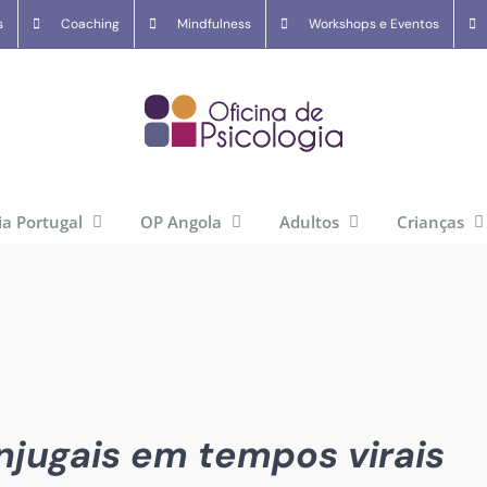
s
Coaching
Mindfulness
Workshops e Eventos
ia Portugal
OP Angola
Adultos
Crianças
njugais em tempos virais