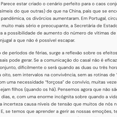
arece estar criado o cenário perfeito para o caos conjug
símeis do que outras) de que na China, país que se enc
 pandémica, os divórcios aumentaram. Em Portugal, circ
 muito mais sério e preocupante, a Secretária de Estad
ara a possibilidade de aumento do número de vítimas de 
njugal a que não é possível escapar.
 de períodos de férias, surge a reflexão sobre os efeito
ais pode gerar. Se a comunicação do casal não é efica
njunto, dificilmente o será quando as duas ou três hora
u oito, sem intervalos na convivência, sem as rotinas de
om uma necessidade “forçosa” de convívio, muitas vez
sejam filhos (quando os há). Pensemos agora que não sã
s dias, e, com uma enorme incógnita sobre quando a vid
ta incerteza causa níveis de tensão que muitos de nós 
 E, se temos que aprender a gerir as nossas emoções,