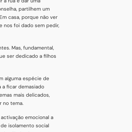
r à rua e dar uma
nselha, partilhem um
! Em casa, porque não ver
e nos foi dado sem pedir,
ntes. Mas, fundamental,
que ser dedicado a filhos
am alguma espécie de
 a ficar demasiado
 temas mais delicados,
r no tema.
e activação emocional a
 de isolamento social