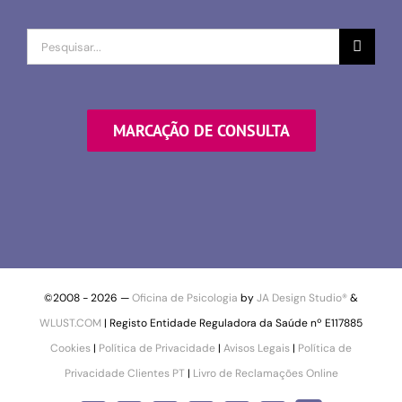
Procurar
por
MARCAÇÃO DE CONSULTA
©2008 -
2026 —
Oficina de Psicologia
by
JA Design Studio®
&
WLUST.COM
| Registo Entidade Reguladora da Saúde nº E117885
Cookies
|
Política de Privacidade
|
Avisos Legais
|
Política de
Privacidade Clientes PT
|
Livro de Reclamações Online