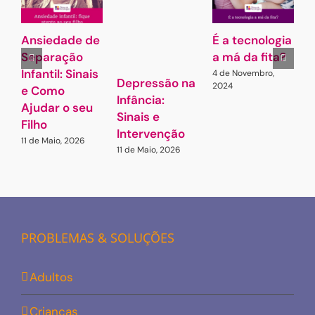
Ansiedade de
É a tecnologia
A
Separação
a má da fita?
Infantil: Sinais
4 de Novembro,
7
Depressão na
2024
e Como
Infância:
Ajudar o seu
Sinais e
Filho
Intervenção
11 de Maio, 2026
11 de Maio, 2026
PROBLEMAS & SOLUÇÕES
Adultos
Crianças