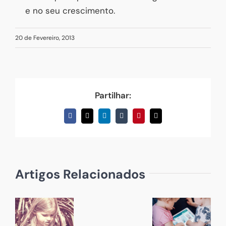
e no seu crescimento.
20 de Fevereiro, 2013
Partilhar:
Facebook
X
LinkedIn
Tumblr
Pinterest
Email
(necessário
mas
não
publicado)
Artigos Relacionados