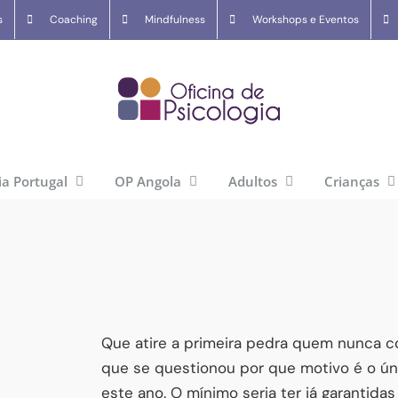
s
Coaching
Mindfulness
Workshops e Eventos
ia Portugal
OP Angola
Adultos
Crianças
Que atire a primeira pedra quem nunca cob
que se questionou por que motivo é o ún
este ano. O mínimo seria ter já garantida