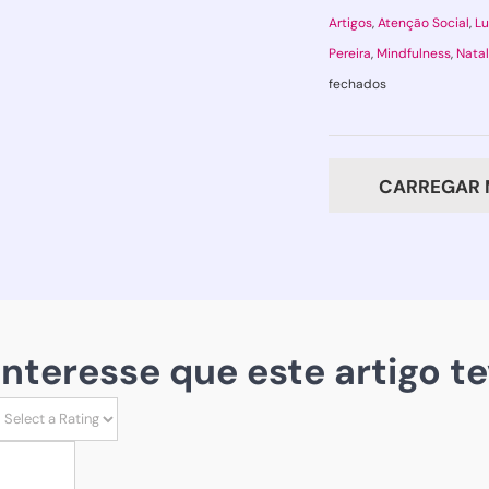
Artigos
,
Atenção Social
,
Lu
Pereira
,
Mindfulness
,
Natal
em
fechados
Cadeira(s)
Vazia(s):
Quando
CARREGAR 
nem
todos
que
(nos)
importam
 interesse que este artigo te
se
sentam
à
mesa