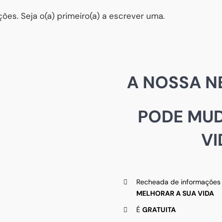
ões. Seja o(a) primeiro(a) a escrever uma.
A NOSSA N
PODE MUD
VI
Recheada de informações ú
MELHORAR A SUA VIDA
É
GRATUITA