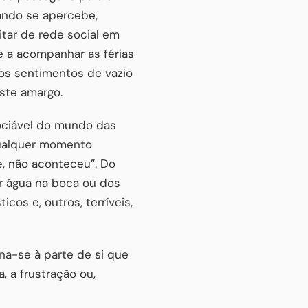
uando se apercebe,
itar de rede social em
te a acompanhar as férias
, os sentimentos de vazio
ste amargo.
ociável do mundo das
 qualquer momento
e, não aconteceu”. Do
r água na boca ou dos
cos e, outros, terríveis,
na-se à parte de si que
, a frustração ou,