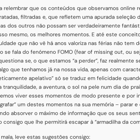
rta relembrar que os conteúdos que observamos online 
ratadas, filtradas e, que refletem uma apurada seleção
rias dos outros não possam ser verdadeiramente fantás
so mesmo, os melhores momentos. E até este conceito é
ldade que não vê há anos valoriza nas férias não tem de
to se fala do fenómeno FOMO (fear of missing out, ou se
questiona se, o que estamos “a perder”, faz realmente s
algo que tenhamos já na nossa vida, apenas com caracter
eticamente apelativo” só se traduz em felicidade quan
tranquilidade, a aventura, o sol na pele num dia de prai
emos viver esses momentos de modo presente e por inte
tografar” um destes momentos na sua memória – parar e 
ando absorver o máximo de informação que os seus sen
 consigo que lhe permitirá escapar à “armadilha da co
 mala, leve estas sugestões consigo: