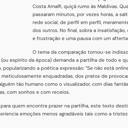
Costa Amalfi, quiçá rumo às Maldivas. Q
passaram minutos, por vezes horas, a salt
rede social, de perfil em perfil, meramen
dos outros. No final, sobra a insatisfação
e frustração e uma pausa com um afterta
O tema da comparação tornou-se indiss
st (ou espírito da época) demanda a partilha de todo e
, popularizando a poética expressão: “Se não está onlin
s meticulosamente enquadradas, dos pratos de provoca
alguém tão humano como o visualizador, com dias fantásti
as, com sonhos e com receios.
ara quem encontra prazer na partilha, este texto desti
periencia emoções menos agradáveis tais como a tristeza