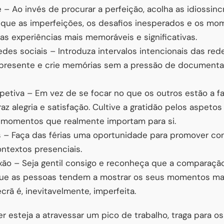
 – Ao invés de procurar a perfeição, acolha as idiossinc
 que as imperfeições, os desafios inesperados e os m
nas experiências mais memoráveis e significativas.
es sociais – Introduza intervalos intencionais das rede
esente e crie memórias sem a pressão de documentar 
etiva – Em vez de se focar no que os outros estão a faz
az alegria e satisfação. Cultive a gratidão pelos aspeto
s momentos que realmente importam para si.
s – Faça das férias uma oportunidade para promover co
contextos presenciais.
xão – Seja gentil consigo e reconheça que a comparaçã
e as pessoas tendem a mostrar os seus momentos mais
crã é, inevitavelmente, imperfeita.
er esteja a atravessar um pico de trabalho, traga para o