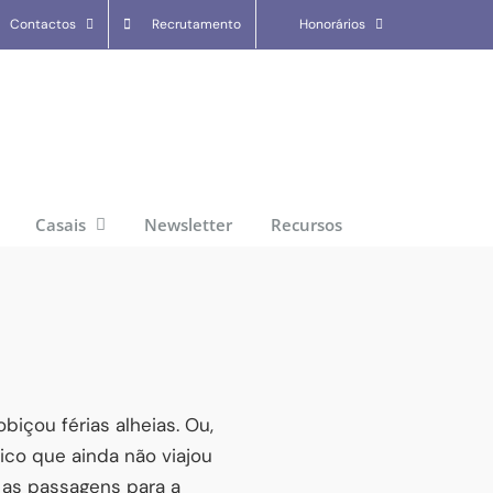
Contactos
Recrutamento
Honorários
Casais
Newsletter
Recursos
içou férias alheias. Ou,
ico que ainda não viajou
s as passagens para a