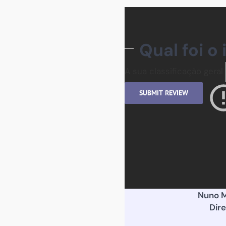
Qual foi o
A sua classificação geral
SUBMIT REVIEW
Nuno 
Dire