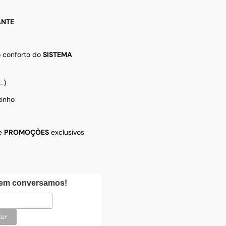
NTE
 conforto do
SISTEMA
…)
zinho
e
PROMOÇÕES
exclusivos
uem conversamos!