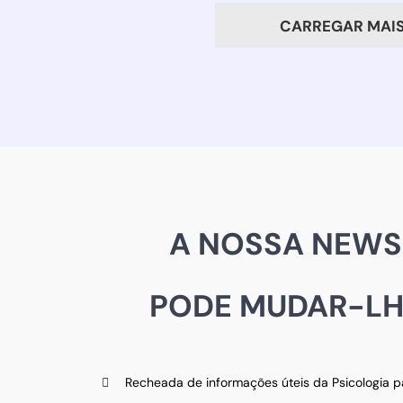
plen
CARREGAR MAIS
A NOSSA NEWS
PODE MUDAR-LHE
Recheada de informações úteis da Psicologia 