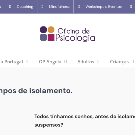
s
Coaching
Mindfulness
Workshops e Eventos
ia Portugal
OP Angola
Adultos
Crianças
pos de isolamento.
Todos tínhamos sonhos, antes do isolam
suspensos?