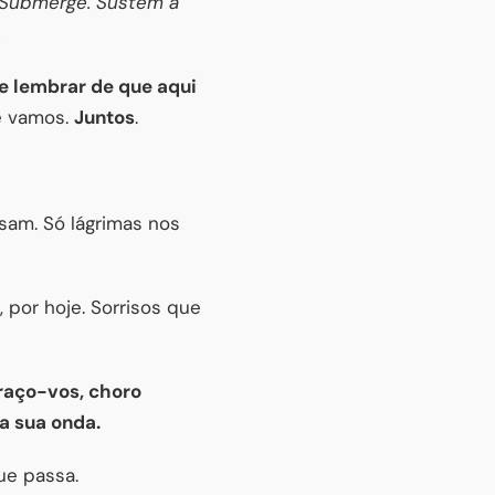
. Submerge. Sustém a
.
e lembrar de que aqui
e vamos.
Juntos
.
am. Só lágrimas nos
 por hoje. Sorrisos que
aço-vos, choro
a sua onda.
ue passa.