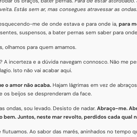
ó rodar os braços, bater pernas.
Pára de estar atordoado
oveita. Estás sem ar, mas consegues atravessar as ondas
 esquecendo-me de onde estava e para onde ia,
para m
esentes, suspensos, a bater pernas sem saber para ond
s, olhamos para quem amamos.
 A incerteza e a dúvida navegam connosco. Não me pes
io. Isto não vai acabar aqui.
que o amor não acaba.
Hajam lágrimas em vez de abraços,
e os beijos se desprenderam da face.
nas ondas, sou levado. Desisto de nadar.
Abraço-me. Abr
o bem. Juntos, neste mar revolto, perdidos cada qual n
flutuamos. Ao sabor das marés, aninhados no tempo q