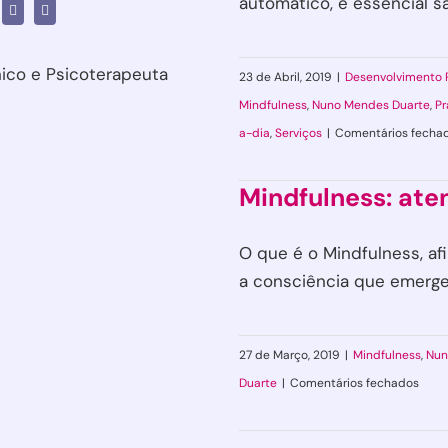
automático, é essencial sab
nico e Psicoterapeuta
23 de Abril, 2019
|
Desenvolvimento 
Mindfulness
,
Nuno Mendes Duarte
,
Pr
a-dia
,
Serviços
|
Comentários fecha
Mindfulness: ate
O que é o Mindfulness, af
a consciência que emerge 
27 de Março, 2019
|
Mindfulness
,
Nun
em
Duarte
|
Comentários fechados
Mindf
aten