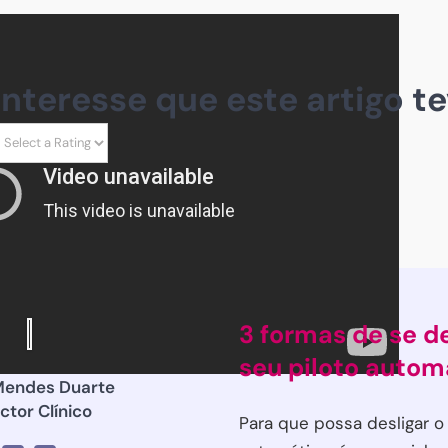
 interesse que este artigo te
3 formas de se de
seu piloto autom
Mendes Duarte
ctor Clínico
Para que possa desligar o