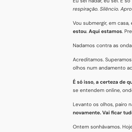
Eu sei nadar, eu sei. É s
respiração. Silêncio. Apr
Vou submergir, em casa,
estou
.
Aqui estamos
. Pr
Nadamos contra as onda
Acreditamos. Superamos?
olhos num andamento adag
É só isso, a certeza de 
se entendem online, ond
Levanto os olhos, pairo 
novamente. Vai ficar tud
Ontem sonhávamos. Hoje 