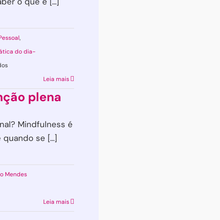
er o que é [...]
Pessoal
,
ática do dia-
em
dos
3
Leia mais
formas
nção plena
de
se
inal? Mindfulness é
desligar
quando se [...]
do
seu
o Mendes
piloto
automático
ulness:
Leia mais
ção