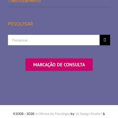
Recrutamento
PESQUISAR
Procurar
por
MARCAÇÃO DE CONSULTA
©2008 -
2026 —
Oficina de Psicologia
by
JA Design Studio®
&