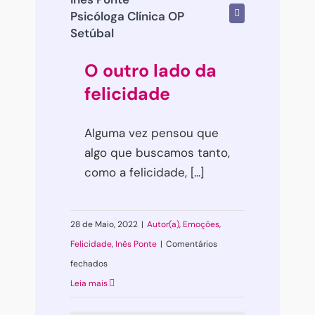
Psicóloga Clínica OP
Setúbal
O outro lado da
felicidade
Alguma vez pensou que
algo que buscamos tanto,
como a felicidade, [...]
28 de Maio, 2022
|
Autor(a)
,
Emoções
,
Felicidade
,
Inês Ponte
|
Comentários
em
fechados
O
Leia mais
outro