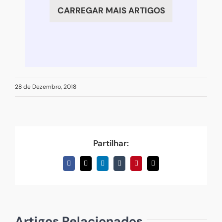
lado
CARREGAR MAIS ARTIGOS
da
felicidade
28 de Dezembro, 2018
Partilhar:
Facebook
X
LinkedIn
Tumblr
Pinterest
Email
(necessário
mas
não
publicado)
Artigos Relacionados