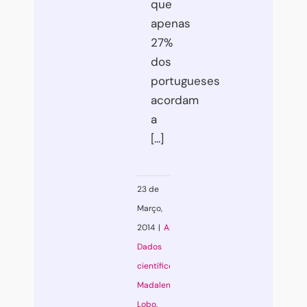
que
apenas
27%
dos
portugueses
acordam
a
[...]
23 de
Março,
2014
|
Artigos
,
Dados
científicos
,
Madalena
Lobo
,