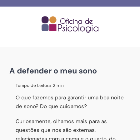
Skip
to
content
A defender o meu sono
Tempo de Leitura:
2
min
O que fazemos para garantir uma boa noite
de sono? Do que cuidamos?
Curiosamente, olhamos mais para as
questões que nos são externas,
relacionadas com a cama e o quarto, do