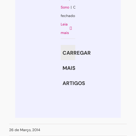
Sono
|
Comentários
fechados
em
Leia
Como
mais
acorda?
CARREGAR
MAIS
ARTIGOS
26 de Março, 2014