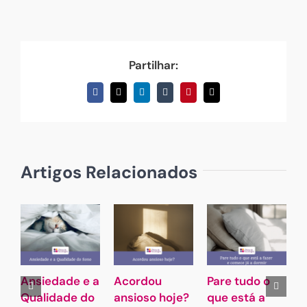
Partilhar:
Facebook
X
LinkedIn
Tumblr
Pinterest
Email
(necessário
mas
não
publicado)
Artigos Relacionados
Ansiedade e a
Acordou
Pare tudo o
Qualidade do
ansioso hoje?
que está a
p