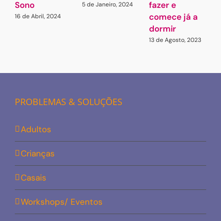
Sono
fazer e
p
5 de Janeiro, 2024
comece já a
s
16 de Abril, 2024
dormir
a
13 de Agosto, 2023
1
PROBLEMAS & SOLUÇÕES
Adultos
Crianças
Casais
Workshops/ Eventos