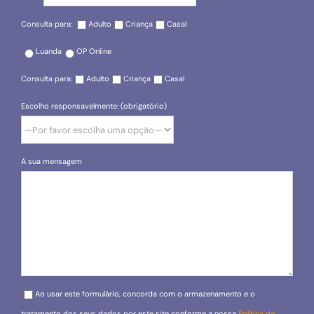
Consulta para:
Adulto
Criança
Casal
Luanda
OP Online
Consulta para:
Adulto
Criança
Casal
Escolho responsavelmente: (obrigatório)
A sua mensagem
Please leave this field empty.
Ao usar este formulário, concorda com o armazenamento e o
tratamento dos seus dados por este site conforme a nossa
Política de