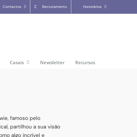
Contactos
Recrutamento
Honorários
Casais
Newsletter
Recursos
owie, famoso pelo
al, partilhou a sua visão
mo algo incrível e