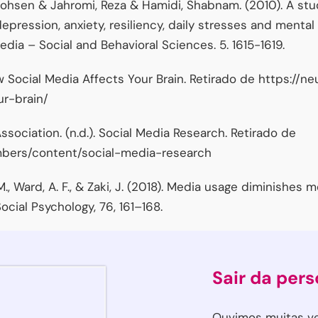
 Mohsen & Jahromi, Reza & Hamidi, Shabnam. (2010). A stu
epression, anxiety, resiliency, daily stresses and menta
edia – Social and Behavioral Sciences. 5. 1615-1619.
ow Social Media Affects Your Brain. Retirado de https://
ur-brain/
sociation. (n.d.). Social Media Research. Retirado de
mbers/content/social-media-research
. M., Ward, A. F., & Zaki, J. (2018). Media usage diminishes
ocial Psychology, 76, 161–168.
Sair da per
Ouvimos muitas ve