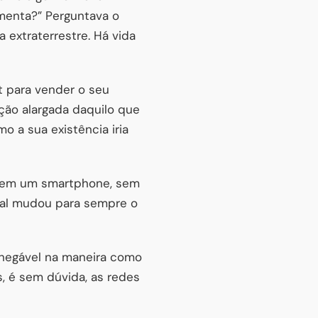
menta?” Perguntava o
a extraterrestre. Há vida
et para vender o seu
noção alargada daquilo que
o a sua existência iria
, sem um smartphone, sem
tal mudou para sempre o
inegável na maneira como
, é sem dúvida, as redes