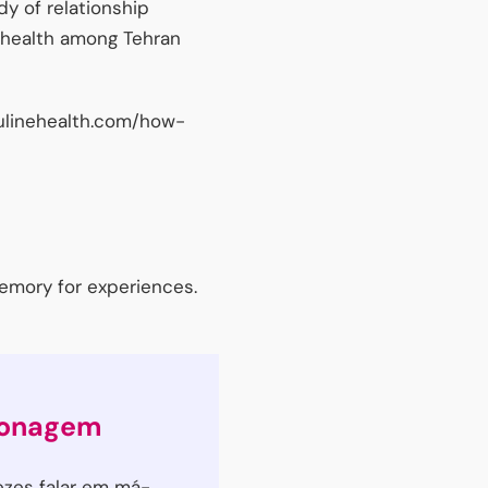
dy of relationship
l health among Tehran
neulinehealth.com/how-
 memory for experiences.
sonagem
zes falar em má-