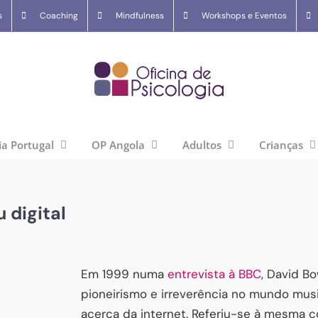
s
Coaching
Mindfulness
Workshops e Eventos
ia Portugal
OP Angola
Adultos
Crianças
 digital
Em 1999 numa
entrevista à BBC
, David B
pioneirismo e irreverência no mundo music
acerca da internet. Referiu-se à mesma co