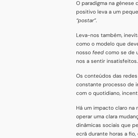
O paradigma na génese d
positivo leva a um pequ
“postar”
.
Leva-nos também, inevita
como o modelo que devem
nosso
feed
como se de um
nos a sentir insatisfeitos.
Os conteúdos das redes 
constante processo de i
com o quotidiano, incen
Há um impacto claro na m
operar uma clara mudanç
dinâmicas sociais que 
ecrã durante horas a fio