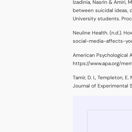
Izadinia, Nasrin & Amiri,
between suicidal ideas, d
University students. Proc
Neuline Health. (n.d.). H
social-media-affects-yo
American Psychological As
https://www.apa.org/me
Tamir, D. I., Templeton, E
Journal of Experimental S