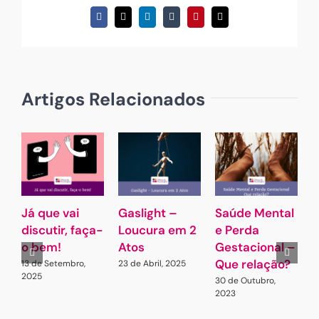
Facebook
X
LinkedIn
Tumblr
Pinterest
Email
(necessário
mas
não
publicado)
Artigos Relacionados
Já que vai
Gaslight –
Saúde Mental
O
discutir, faça-
Loucura em 2
e Perda
d
o bem!
Atos
Gestacional –
Que relação?
p
13 de Setembro,
23 de Abril, 2025
2025
d
30 de Outubro,
2023
g
e