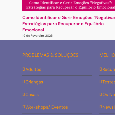
Como Identificar e Gerir Emoções “Negativas
Estratégias para Recuperar o Equilíbrio
Emocional
19 de Fevereiro, 2025
PROBLEMAS & SOLUÇÕES
MELHOR
Adultos
Recur
Crianças
Teste
Casais
Os No
Workshops/ Eventos
Newsl