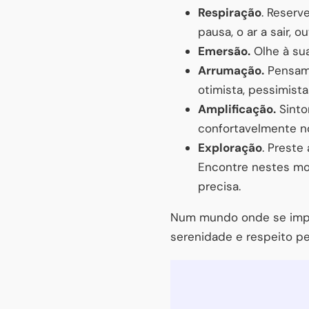
Respiração
. Reserv
pausa, o ar a sair,
Emersão.
Olhe à sua
Arrumação.
Pensamen
otimista, pessimist
Amplificação.
Sinto
confortavelmente no
Exploração
. Preste
Encontre nestes mo
precisa.
Num mundo onde se impri
serenidade e respeito pe