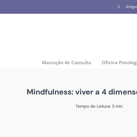
Skip
Artigo
to
content
Marcação de Consulta
Oficina Psicolog
Mindfulness: viver a 4 dimen
Tempo de Leitura:
3
min