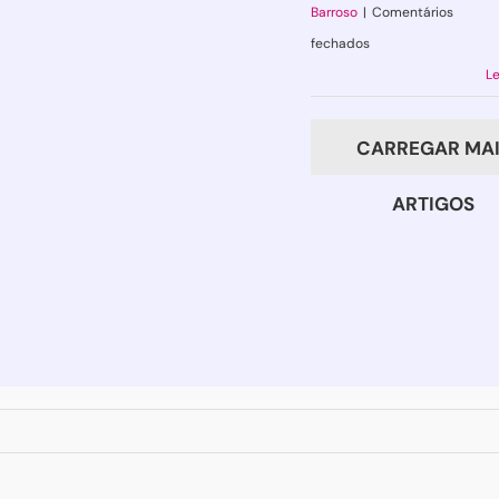
Barroso
|
Comentários
em
fechados
Quando
Le
a
cabeça
CARREGAR MAI
(não)
tem
ARTIGOS
paz,
o
corpo
é
que
paga