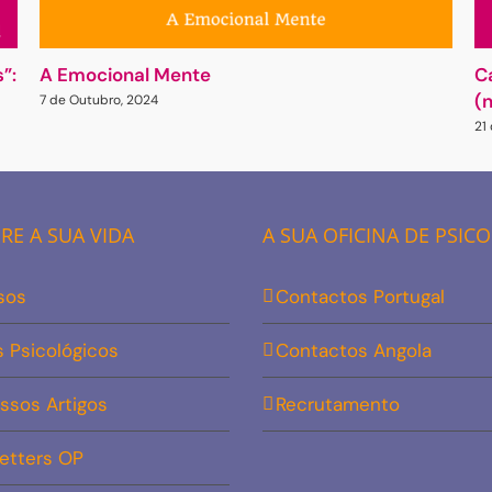
”:
A Emocional Mente
C
(
7 de Outubro, 2024
21
E A SUA VIDA
A SUA OFICINA DE PSIC
sos
Contactos Portugal
s Psicológicos
Contactos Angola
ssos Artigos
Recrutamento
etters OP