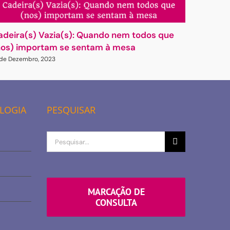
adeira(s) Vazia(s): Quando nem todos que
Neste N
nos) importam se sentam à mesa
15 de Deze
 de Dezembro, 2023
OLOGIA
PESQUISAR
Procurar
por
MARCAÇÃO DE
CONSULTA