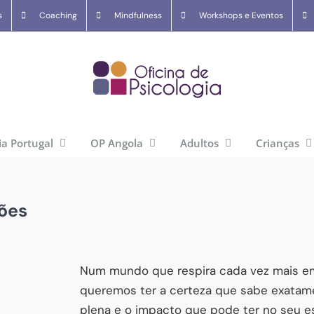
s
Coaching
Mindfulness
Workshops e Eventos
ia Portugal
OP Angola
Adultos
Crianças
sões
Num mundo que respira cada vez mais e
queremos ter a certeza que sabe exatam
plena e o impacto que pode ter no seu est