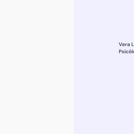
Vera L
Psicól