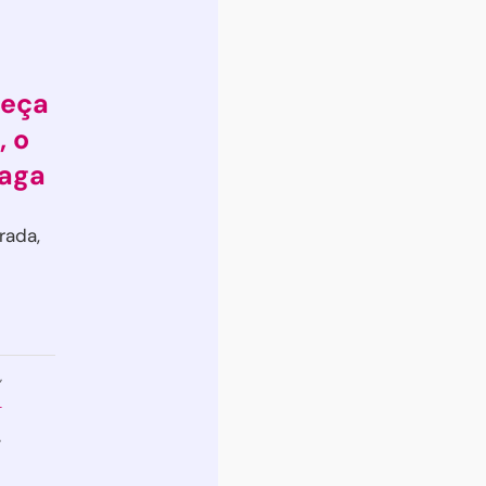
beça
, o
paga
rada,
,
-
,