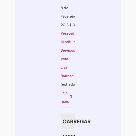
8 de
Fevereiro,
2018
|
Desenvolvimento
Pessoal
,
Mindfulness
,
Serviços
,
Vera
Lisa
Barroso
|
Comentários
fechados
em
Leia
Mindfulness:
mais
viver
a
CARREGAR
4
dimensões