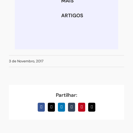
MAIS
ARTIGOS
3 de Novembro, 2017
Partilhar:
Facebook
X
LinkedIn
Tumblr
Pinterest
Email
(necessário
mas
não
publicado)