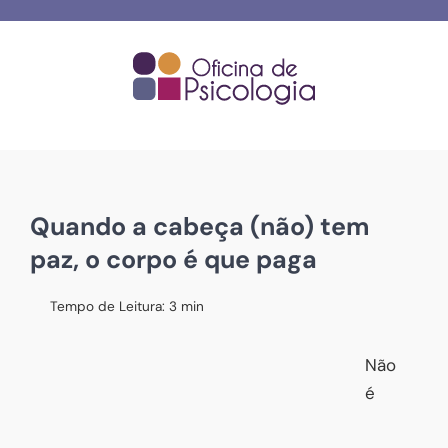
Skip
to
content
Quando a cabeça (não) tem
paz, o corpo é que paga
Tempo de Leitura:
3
min
Não
é