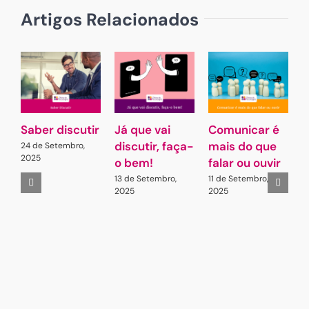
Artigos Relacionados
Saber discutir
Já que vai
Comunicar é
G
discutir, faça-
mais do que
L
24 de Setembro,
2025
o bem!
falar ou ouvir
A
13 de Setembro,
11 de Setembro,
2
2025
2025