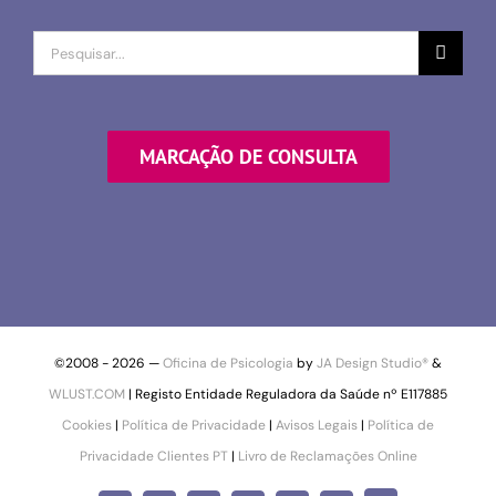
Procurar
por
MARCAÇÃO DE CONSULTA
©2008 -
2026 —
Oficina de Psicologia
by
JA Design Studio®
&
WLUST.COM
| Registo Entidade Reguladora da Saúde nº E117885
Cookies
|
Política de Privacidade
|
Avisos Legais
|
Política de
Privacidade Clientes PT
|
Livro de Reclamações Online