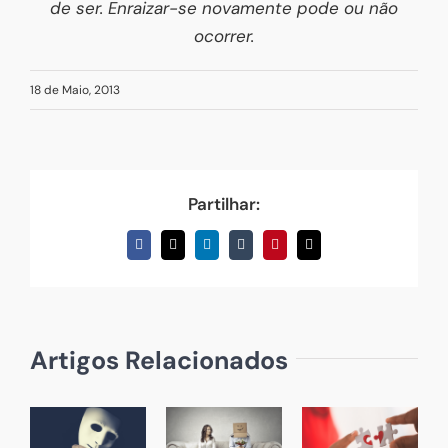
de ser. Enraizar-se novamente pode ou não
ocorrer.
18 de Maio, 2013
Partilhar:
Facebook
X
LinkedIn
Tumblr
Pinterest
Email
(necessário
mas
não
publicado)
Artigos Relacionados