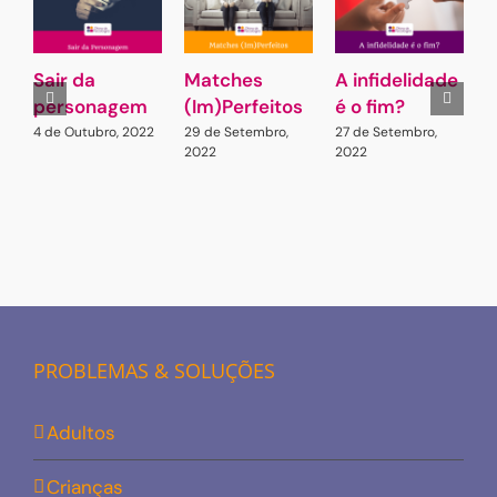
Sair da
Matches
A infidelidade
C
personagem
(Im)Perfeitos
é o fim?
c
d
4 de Outubro, 2022
29 de Setembro,
27 de Setembro,
2022
2022
i
s
2
2
PROBLEMAS & SOLUÇÕES
Adultos
Crianças